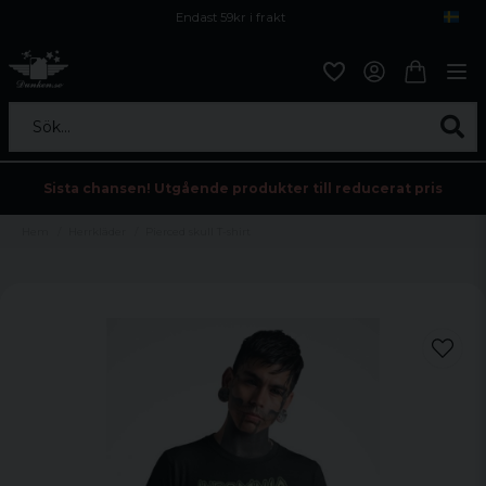
Endast 59kr i frakt
Fri frakt över 800 kr
Öppet köp i 30 dagar
Sök...
Sista chansen! Utgående produkter till reducerat pris
Hem
Herrkläder
Pierced skull T-shirt