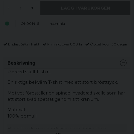
LÄGG I VARUKORGEN
-
+
OK0014-6
Insomnia
Endast 59kr i frakt
Fri frakt över 800 kr
Öppet köp i 30 dagar
Beskrivning
Pierced skull T-shirt.
En riktigt bekväm T-shirt med ett stort brösttryck.
Motivet föreställer en spindelinvaderad skalle som har
ett stort sväd spetsat genom sitt kranium.
Material:
100% bomull
Här hittar du mer herrkläder som finns i stora