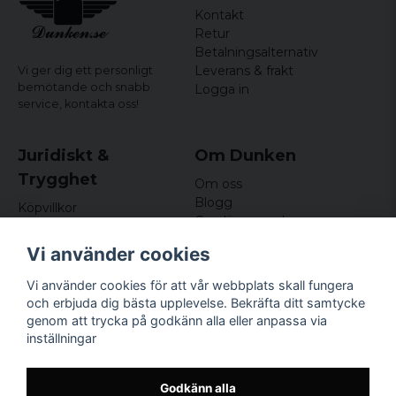
Kontakt
Retur
Betalningsalternativ
Leverans & frakt
Vi ger dig ett personligt
bemötande och snabb
Logga in
service,
kontakta oss!
Juridiskt &
Om Dunken
Trygghet
Om oss
Blogg
Köpvillkor
Omdömen och
Integritetspolicy (GDPR)
recensioner
Om cookies
Vi använder cookies
Nyhetsbrev
Kundklubb
Vi använder cookies för att vår webbplats skall fungera
och erbjuda dig bästa upplevelse. Bekräfta ditt samtycke
Företagsuppgifter
genom att trycka på godkänn alla eller anpassa via
Odd Sailor AB
inställningar
Hamnplan 8, 29495
Sölvesborg
Org.nr: 559168-3791
Godkänn alla