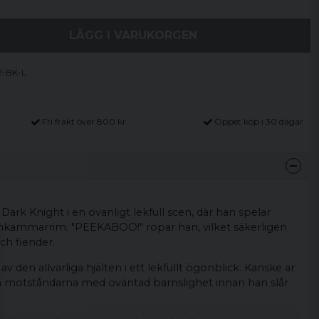
LÄGG I VARUKORGEN
2-BK-L
Fri frakt över 800 kr
Öppet köp i 30 dagar
.
Dark Knight i en ovanligt lekfull scen, där han spelar
nkammarrim. "PEEKABOO!" ropar han, vilket säkerligen
ch fiender.
av den allvarliga hjälten i ett lekfullt ögonblick. Kanske är
rra motståndarna med oväntad barnslighet innan han slår