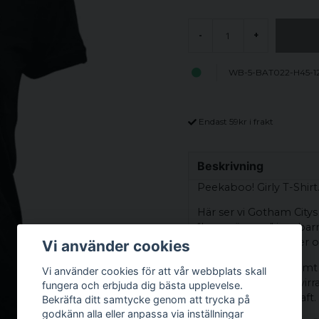
-
+
WB-5-BAT022-H45-1
Endast 59kr i frakt
Beskrivning
Peekaboo! Girly T-Shirt
Här ser vi Gotham Citys 
"kurragömma" i en bar
förvånar både vänner o
Vi använder cookies
Det är en sällsynt glimt 
Vi använder cookies för att vår webbplats skall
det hans sätt att förvi
fungera och erbjuda dig bästa upplevelse.
till med rättvisans kraft.
Bekräfta ditt samtycke genom att trycka på
godkänn alla eller anpassa via inställningar