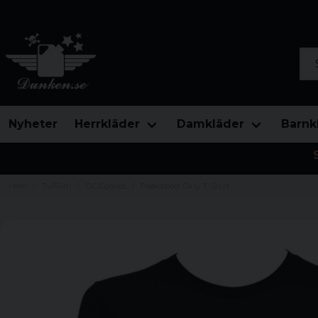
Sök
Nyheter
Herrkläder
Damkläder
Barnk
Hem
Tv/Film
DC Comics
Peekaboo! Girly T-Shirt