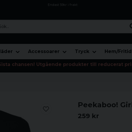
Endast 59kr i frakt
Fri frakt över 800 kr
Öppet köp i 30 dagar
...
läder
Accessoarer
Tryck
Hem/Fritid
Sista chansen! Utgående produkter till reducerat pri
Peekaboo! Girl
259 kr