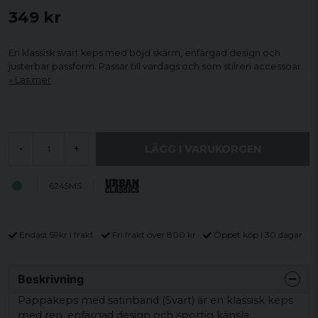
349 kr
En klassisk svart keps med böjd skärm, enfärgad design och
justerbar passform. Passar till vardags och som stilren accessoar.
Läs mer
LÄGG I VARUKORGEN
-
+
6245MS
Endast 59kr i frakt
Fri frakt över 800 kr
Öppet köp i 30 dagar
Beskrivning
Pappakeps med satinband (Svart) är en klassisk keps
med ren, enfärgad design och sportig känsla.