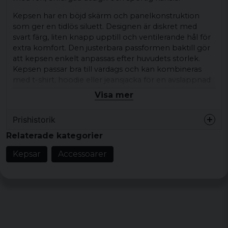
Kepsen har en böjd skärm och panelkonstruktion
som ger en tidlös siluett. Designen är diskret med
svart färg, liten knapp upptill och ventilerande hål för
extra komfort. Den justerbara passformen baktill gör
att kepsen enkelt anpassas efter huvudets storlek.
Kepsen passar bra till vardags och kan kombineras
med t-shirt, hoodie eller jeansjacka för en avslappnad
look.
Visa mer
Perfekt som skydd mot solen eller som en tydlig
Prishistorik
accessoar i din outfit.
Relaterade kategorier
Produkttyp:
Keps
Design/detaljer:
Enfärgad svart, böjd skärm,
Kepsar
Accessoarer
panelkonstruktion, liten knapp upptill,
ventilerande hål
Mönster/motiv: enfärgad design
Stil/känsla:
avslappnad vardagsstil
Material:
yttertyg 1: 100 % polyester, yttertyg