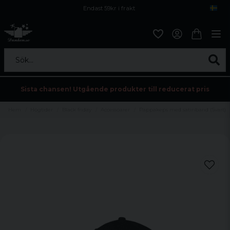
Endast 59kr i frakt
Fri frakt över 800 kr
Öppet köp i 30 dagar
Sök...
Sista chansen! Utgående produkter till reducerat pris
Hem
Högtider
Black friday
Accessoarer
Pappakeps med satinband (Svart)