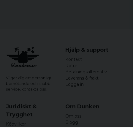
2: 100 % polyester
Hjälp & support
Kontakt
Retur
Betalningsalternativ
Leverans & frakt
Vi ger dig ett personligt
bemötande och snabb
Logga in
service,
kontakta oss!
Juridiskt &
Om Dunken
Trygghet
Om oss
Blogg
Köpvillkor
Omdömen och
Integritetspolicy (GDPR)