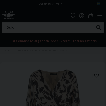
Endast 59kr i frakt
Fri frakt över 800 kr
Öppet köp i 30 dagar
Sök...
Sista chansen! Utgående produkter till reducerat pris
Hem
Damkläder
Omlott klänning med knytskärp