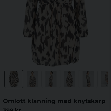
Omlott klänning med knytskärp
399 kr