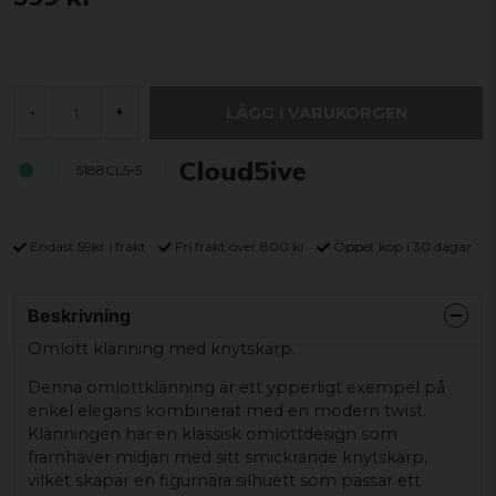
LÄGG I VARUKORGEN
-
+
5188CL5-5
Endast 59kr i frakt
Fri frakt över 800 kr
Öppet köp i 30 dagar
Beskrivning
Omlott klänning med knytskärp.
Denna omlottklänning är ett ypperligt exempel på
enkel elegans kombinerat med en modern twist.
Klänningen har en klassisk omlottdesign som
framhäver midjan med sitt smickrande knytskärp,
vilket skapar en figurnära silhuett som passar ett