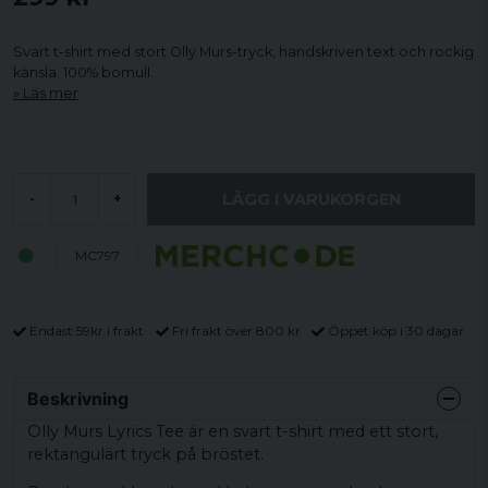
Svart t-shirt med stort Olly Murs-tryck, handskriven text och rockig
känsla. 100% bomull.
Läs mer
LÄGG I VARUKORGEN
-
+
MC797
Endast 59kr i frakt
Fri frakt över 800 kr
Öppet köp i 30 dagar
Beskrivning
Olly Murs Lyrics Tee är en svart t-shirt med ett stort,
rektangulärt tryck på bröstet.