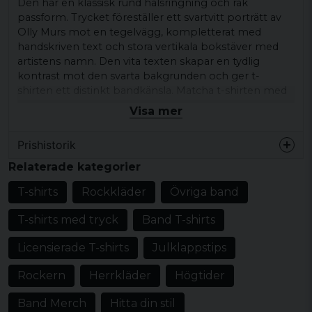
Den har en klassisk rund halsringning och rak
passform. Trycket föreställer ett svartvitt porträtt av
Olly Murs mot en tegelvägg, kompletterat med
handskriven text och stora vertikala bokstäver med
artistens namn. Den vita texten skapar en tydlig
kontrast mot den svarta bakgrunden och ger t-
shirten ett distinkt bandkänsla. Matcha t-shirten med
jeans, shorts, hoodie eller en öppen skjorta för en
Visa mer
avslappnad och rockig stil.
Prishistorik
Passar för vardag, lediga dagar eller när du vill lyfta
fram din musiksmak.
Relaterade kategorier
Produkttyp:
T-shirt
T-shirts
Rockkläder
Övriga band
Motiv/tryck:
Olly Murs med handskriven text
T-shirts med tryck
Band T-shirts
Mönster/motiv: Olly Murs med handskriven
text
Licensierade T-shirts
Julklappstips
Stil/känsla:
Rockig stil
Rockern
Herrkläder
Högtider
Färg:
Svart med vitt tryck
Material:
100% bomull
Band Merch
Hitta din stil