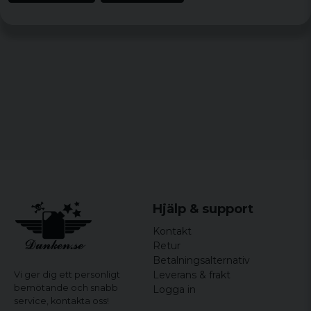
Storlekar:
XS, S, M, L, XL, XXL
Hjälp & support
Kontakt
Retur
Betalningsalternativ
Leverans & frakt
Vi ger dig ett personligt
bemötande och snabb
Logga in
service,
kontakta oss!