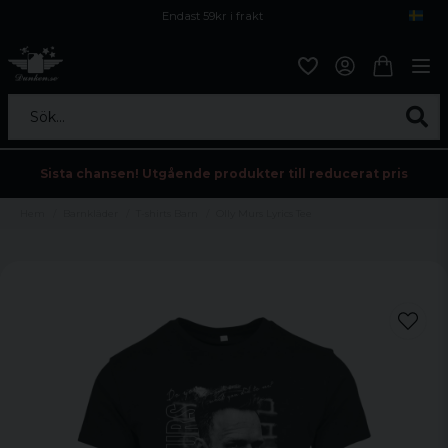
Endast 59kr i frakt
Fri frakt över 800 kr
Öppet köp i 30 dagar
Sök...
Sista chansen! Utgående produkter till reducerat pris
Hem
Barnkläder
T-shirts Barn
Olly Murs Lyrics Tee