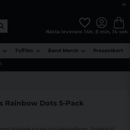
Nästa leverans 14h, 8 min, 12 sek
Tv/Film
Band Merch
Presentkort
s
s Rainbow Dots 5-Pack
d färgglada prickar och olika basfärger. Perfekta till