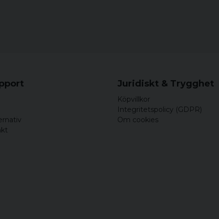
upport
Juridiskt & Trygghet
Köpvillkor
Integritetspolicy (GDPR)
ernativ
Om cookies
akt