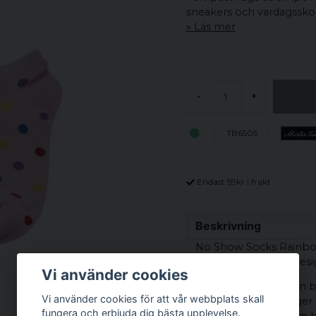
sneakers och vardagsskor
Läs mer
-
+
TB6505
Endast 59kr i frakt
Beskrivning
No Show Socks Rainbow
kombinerar lekfull desi
Vi använder cookies
Varje par har en egen b
Vi använder cookies för att vår webbplats skall
regnbågens alla färger
fungera och erbjuda dig bästa upplevelse.