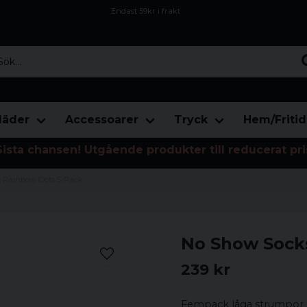
Endast 59kr i frakt
Fri frakt över 800 kr
Öppet köp i 30 dagar
...
läder
Accessoarer
Tryck
Hem/Fritid
Sista chansen! Utgående produkter till reducerat pri
 Rainbow Dots 5-Pack
No Show Sock
239 kr
Fempack låga strumpor me