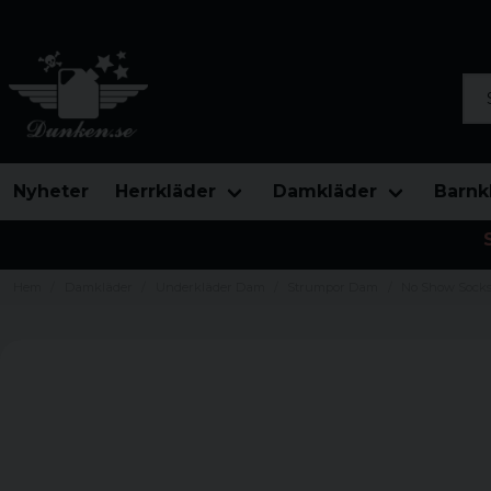
Sök
Nyheter
Herrkläder
Damkläder
Barnk
Hem
Damkläder
Underkläder Dam
Strumpor Dam
No Show Socks