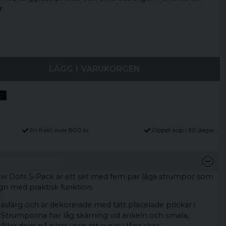
.
LÄGG I VARUKORGEN
Fri frakt över 800 kr
Öppet köp i 30 dagar
 Dots 5-Pack är ett set med fem par låga strumpor som
gn med praktisk funktion.
asfärg och är dekorerade med tätt placerade prickar i
. Strumporna har låg skärning vid ankeln och smala,