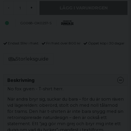
LÄGG I VARUKORGEN
-
+
G0068-OK0257-S
Endast 59kr i frakt
Fri frakt över 800 kr
Öppet köp i 30 dagar
Storleksguide
Beskrivning
No fox given - T-shirt herr.
När andra bryr sig, suckar du bara – för du är som räven
vid lägerelden: oberörd, stolt och med noll tålamod
för trams. Den här t-shirten är inte bara snygg med sin
retroinspirerade naturdesign – den är också ett
statement. Ett “jag gör min grej och bryr mig inte ett
dugg om vad du tycker”-manifest i textilform.