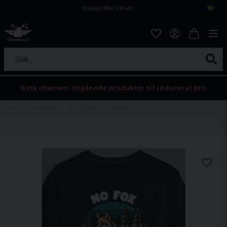
Endast 59kr i frakt
Fri frakt över 800 kr
Öppet köp i 30 dagar
Sök...
Sista chansen! Utgående produkter till reducerat pris
Hem
Herrkläder
No fox given - T-shirt herr