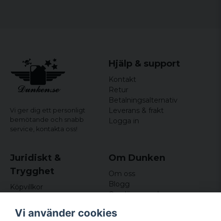
Hjälp & support
Kontakt
Retur
Betalningsalternativ
Leverans & frakt
Vi ger dig ett personligt
bemötande och snabb
Logga in
service,
kontakta oss!
Juridiskt &
Om Dunken
Trygghet
Om oss
Blogg
Köpvillkor
Omdömen och
Integritetspolicy (GDPR)
recensioner
Om cookies
Vi använder cookies
Nyhetsbrev