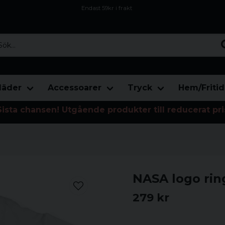
Endast 59kr i frakt
Fri frakt över 800 kr
Öppet köp i 30 dagar
...
läder
Accessoarer
Tryck
Hem/Fritid
Sista chansen! Utgående produkter till reducerat pri
NASA logo ring
279 kr