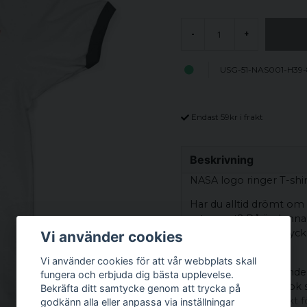
-
+
USG-51-NAS001-H39
Endast 59kr i frakt
Beskrivning
NASA logo ringer T-shir
Har du alltid drömt om
astronaut? Då är denna
tryckt i stort brösttryc
Vi använder cookies
rymdprojektet.
Vi använder cookies för att vår webbplats skall
Med en kontrasterande k
fungera och erbjuda dig bästa upplevelse.
snygg och stilren look 
Bekräfta ditt samtycke genom att trycka på
vetenskapen. Perfekt 
godkänn alla eller anpassa via inställningar