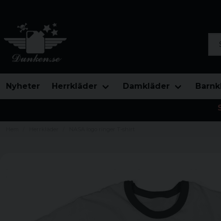
Sök
Nyheter
Herrkläder
Damkläder
Barnk
Hem
Herrkläder
NASA logo ringer T-shirt