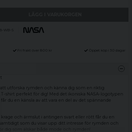
LÄGG I VARUKORGEN
-8-WB-S
Fri frakt över 800 kr
Öppet köp i 30 dagar
t
 att utforska rymden och känna dig som en riktig
 T-shirt perfekt för dig! Med det ikoniska NASA-logotypen
k får du en känsla av att vara en del av det spännande
rage och ärmslut i antingen svart eller rött får du en
samtidigt som du visar upp ditt intresse för rymden och
för dig som älskar både mode och rymden!