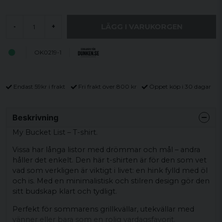
LÄGG I VARUKORGEN
-
+
OK0219-1
Endast 59kr i frakt
Fri frakt över 800 kr
Öppet köp i 30 dagar
Beskrivning
My Bucket List – T-shirt.
Vissa har långa listor med drömmar och mål – andra
håller det enkelt. Den här t-shirten är för den som vet
vad som verkligen är viktigt i livet: en hink fylld med öl
och is. Med en minimalistisk och stilren design gör den
sitt budskap klart och tydligt.
Perfekt för sommarens grillkvällar, utekvällar med
vänner eller bara som en rolig vardagsfavorit.