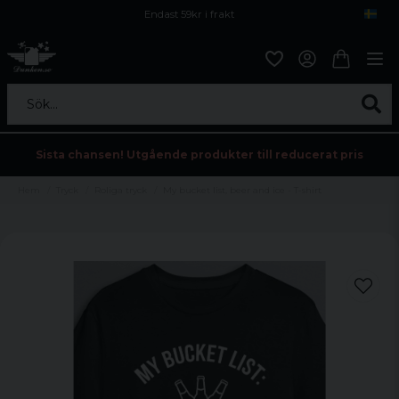
Endast 59kr i frakt
Fri frakt över 800 kr
Öppet köp i 30 dagar
Sök...
Sista chansen! Utgående produkter till reducerat pris
Hem
Tryck
Roliga tryck
My bucket list, beer and ice - T-shirt