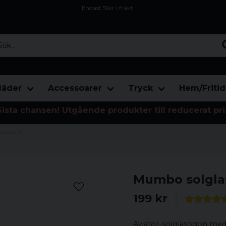
Endast 59kr i frakt
Fri frakt över 800 kr
Öppet köp i 30 dagar
...
läder
Accessoarer
Tryck
Hem/Fritid
Sista chansen! Utgående produkter till reducerat pri
las guld
Mumbo solgla
199 kr
Aviator-solglasögon med g