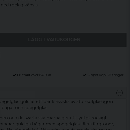
med rockig känsla.
LÄGG I VARUKORGEN
Fri frakt över 800 kr
Öppet köp i 30 dagar
elglas guld är ett par klassiska aviator-solglasögon
lbågar och spegelglas.
men och de svarta skalmarna ger ett tydligt rockigt
nerar guldiga bågar med spegelglas i flera färgtoner,