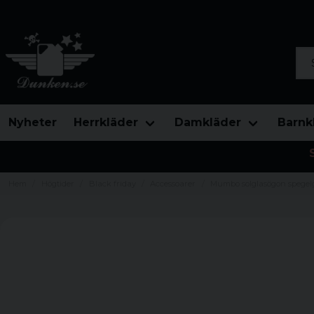
Sök
Nyheter
Herrkläder
Damkläder
Barnk
Hem
Högtider
Black friday
Accessoarer
Mumbo solglasögon spegelg