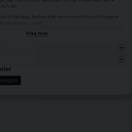
e, lila, röd och blå. Nästödet och de smala skalmarna
och stil.
a till vardags, festival eller sommaroutfits och fungerar
om till enklare t-shirt.
Visa mer
lasögon
Aviatorform, guldfärgade metallbågar, spegelglas,
ästöd
 stil
, Guld & Orange, Guld & Lila, Guld & Röd, Guld & Blå
rier
pengarna
lasögon
.
skönt och bra!