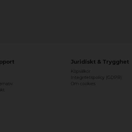
Per
för 4 år sedan
Kanon på alla sätt å vis.
upport
Juridiskt & Trygghet
Köpvillkor
Integritetspolicy (GDPR)
ernativ
Om cookies
akt