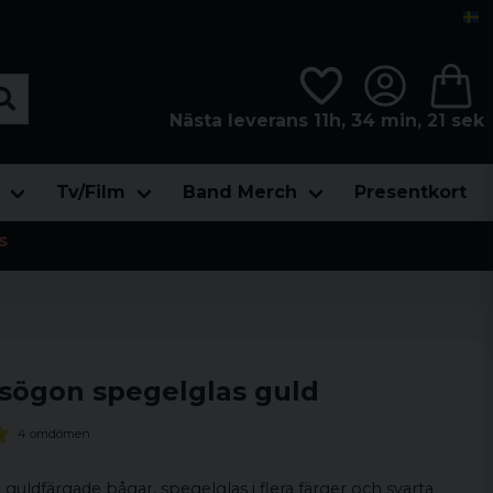
Nästa leverans 11h, 34 min, 20 sek
Tv/Film
Band Merch
Presentkort
s
sögon spegelglas guld
4 omdömen
uldfärgade bågar, spegelglas i flera färger och svarta