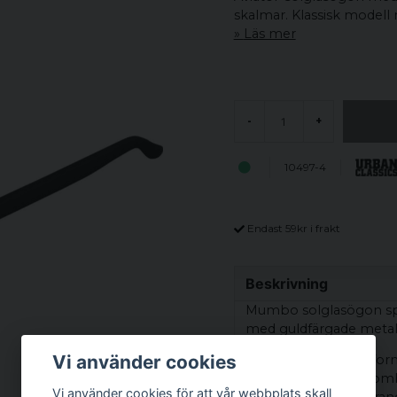
skalmar. Klassisk modell 
Läs mer
-
+
10497-4
Endast 59kr i frakt
Beskrivning
Mumbo solglasögon speg
med guldfärgade metal
Vi använder cookies
Den karakteristiska for
uttryck. Designen kombi
Vi använder cookies för att vår webbplats skall