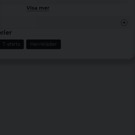
ga angivna
Visa mer
rier
T-shirts
Herrkläder