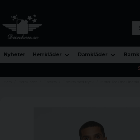
Sök
Nyheter
Herrkläder
Damkläder
Barnk
Hem
Herrkläder
T-shirts
T-shirts med tryck
Mister Tee One Line skul