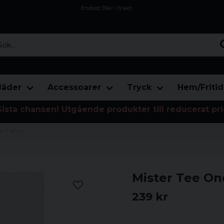
Endast 59kr i frakt
Fri frakt över 800 kr
Öppet köp i 30 dagar
...
läder
Accessoarer
Tryck
Hem/Fritid
Sista chansen! Utgående produkter till reducerat pri
l T-shirt
Mister Tee One
239 kr