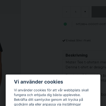
-
+
MT2694-00007-003
Endast 59kr i frakt
Beskrivning
Mister Tee t-shirten med
Denna t-shirt är design
Trycket på framsidan bä
väcka tankar och samta
Vi använder cookies
tillfällen.
Vi använder cookies för att vår webbplats skall
Material: 100% b
fungera och erbjuda dig bästa upplevelse.
Bekräfta ditt samtycke genom att trycka på
Vikt: 200 gsm
godkänn alla eller anpassa via inställningar