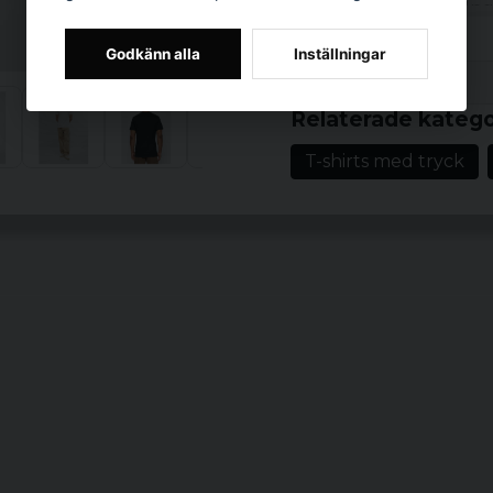
Certifieringar: In
Godkänn alla
Inställningar
Prishistorik
Relaterade katego
T-shirts med tryck