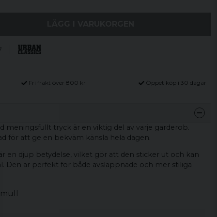
LÄGG I VARUKORGEN
7
Fri frakt över 800 kr
Öppet köp i 30 dagar
 meningsfullt tryck är en viktig del av varje garderob.
ad för att ge en bekväm känsla hela dagen.
r en djup betydelse, vilket gör att den sticker ut och kan
l. Den är perfekt för både avslappnade och mer stiliga
omull