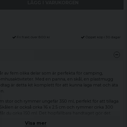
LÄGG I VARUKORGEN
Fri frakt över 800 kr
Öppet köp i 30 dagar
r av fem olika delar som är perfekta för camping,
tomhusaktiviteter. Med en panna, en skål, en plastmugg
dtag är detta kit komplett för att kunna laga mat och äta
en.
cm stor och rymmer ungefär 350 ml, perfekt för att tillaga
Skålen är också cirka 16 x 2.5 cm och rymmer cirka 300
år du cirka 150 ml. Det hopfällbara handtaget gör det
an över elden utan risk för att bränna sig.
Visa mer