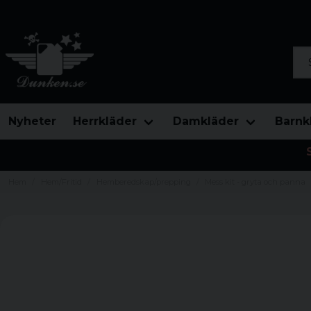
Sök
Nyheter
Herrkläder
Damkläder
Barnk
Hem
Hem/Fritid
Hemberedskap/prepping
Mess kit - gryta och panna