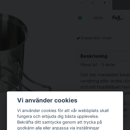
-
+
33310
Endast 59kr i frakt
Beskrivning
Mess kit - 5 delar
Det här messkitet bestå
vandring eller andra u
och ett hopfällbart han
en enkel måltid i natur
Vi använder cookies
Pannan är cirka 16 x 3 
mindre portioner mat. 
Vi använder cookies för att vår webbplats skall
ml, och i plastmuggen f
fungera och erbjuda dig bästa upplevelse.
enkelt att hantera pann
Bekräfta ditt samtycke genom att trycka på
godkänn alla eller anpassa via inställningar