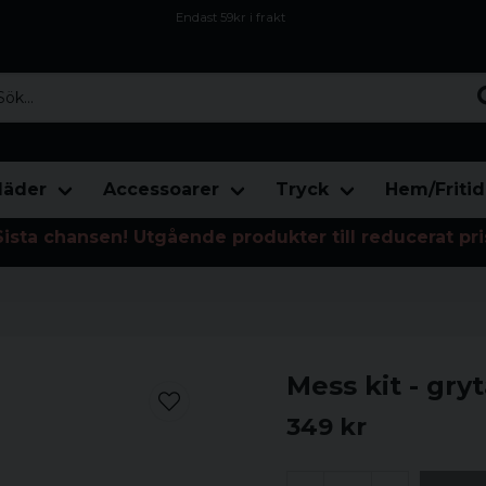
Endast 59kr i frakt
Fri frakt över 800 kr
Öppet köp i 30 dagar
...
läder
Accessoarer
Tryck
Hem/Fritid
Sista chansen! Utgående produkter till reducerat pri
Mess kit - gry
349 kr