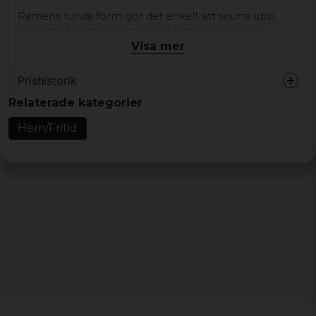
Ramens runda form gör det enkelt att snurra upp
lampans 5 meter långa kabel. Det finns även en
Visa mer
utgående kabel som gör det möjligt att koppla på
annan elektrisk utrustning på lampan.
Prishistorik
Kabellängd: ca 5 meter
Relaterade kategorier
Ljusflöde: 3500 Lumen
Effekt: 40W
Hem/Fritid
Spänning: 220-240 volt
Dimension: ca 31 x 6,5 cm (Di x H)