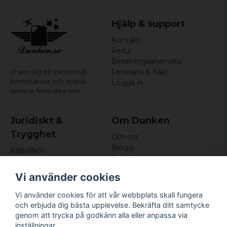
Hjälp & support
Kontakt
Retur
Betalningsalternativ
Leverans & frakt
Vi ger dig ett personligt
bemötande och snabb
Logga in
service,
kontakta oss!
Juridiskt &
Om Dunken
Trygghet
Om oss
Blogg
Köpvillkor
Omdömen och
Integritetspolicy (GDPR)
recensioner
Om cookies
Vi använder cookies
Nyhetsbrev
Kundklubb
Vi använder cookies för att vår webbplats skall fungera
och erbjuda dig bästa upplevelse. Bekräfta ditt samtycke
Företagsuppgifter
genom att trycka på godkänn alla eller anpassa via
Odd Sailor AB
inställningar