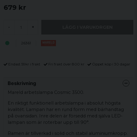
679 kr
LÄGG I VARUKORGEN
-
+
26361
Endast 59kr i frakt
Fri frakt över 800 kr
Öppet köp i 30 dagar
Beskrivning
Mareld arbetslampa Cosmic 3500.
En riktigt funktionell arbetslampa i absolut högsta
kvalitét. Lampan har en rund form med bärhandtag
på ovansidan. Inre delen är försedd med själva LED-
lampan som är roterbar upp till 90°.
Ramen är tillverkad i solid och stabil aluminiumkropp.