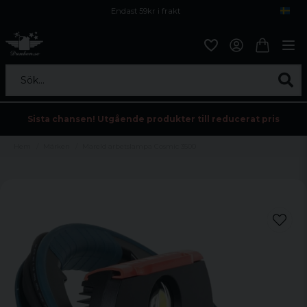
Endast 59kr i frakt
Fri frakt över 800 kr
Öppet köp i 30 dagar
Sök...
Sista chansen! Utgående produkter till reducerat pris
Hem
Märken
Mareld arbetslampa Cosmic 3500