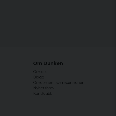
r för bred, bökigt att trä igenom byx-
ockrent bra.
Om Dunken
Om oss
Blogg
Omdömen och recensioner
Nyhetsbrev
Kundklubb