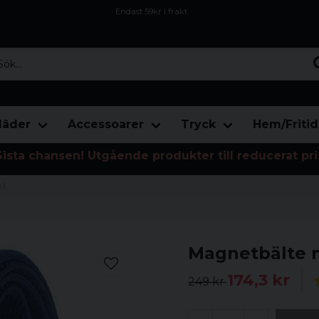
Endast 59kr i frakt
Fri frakt över 800 kr
Öppet köp i 30 dagar
...
läder
Accessoarer
Tryck
Hem/Fritid
Sista chansen! Utgående produkter till reducerat pri
lå
Magnetbälte m
174,3 kr
249 kr