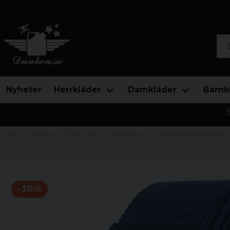
Sök
Nyheter
Herrkläder
Damkläder
Barnk
Hem
Högtider
Black friday
Accessoarer
Magnetbälte med stretch b
-
30
%