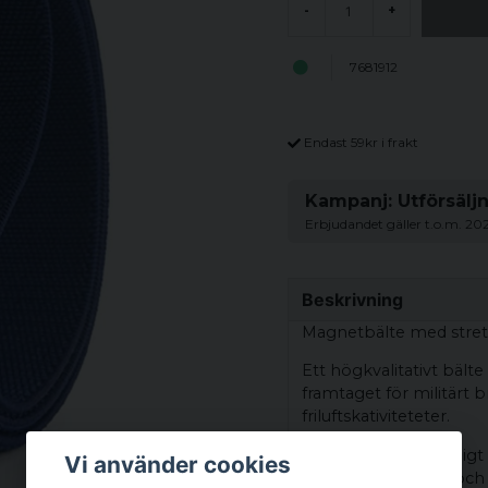
-
+
7681912
Endast 59kr i frakt
Kampanj: Utförsälj
Erbjudandet gäller t.o.m. 20
Beskrivning
Magnetbälte med stret
Ett högkvalitativt bält
framtaget för militärt 
friluftskativiteteter.
Spännet stängs väldigt
Vi använder cookies
Spännet hakar då i och