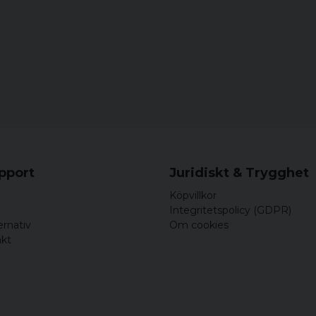
Peter
för 5 år sedan
bältets främre fix-del ä
bältesöglor. I övrigt kl
Bo
för 5 år sedan
upport
Juridiskt & Trygghet
Köpvillkor
Integritetspolicy (GDPR)
ernativ
Om cookies
akt