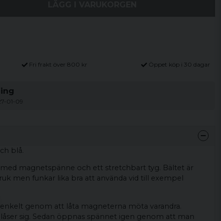
LÄGG I VARUKORGEN
Fri frakt över 800 kr
Öppet köp i 30 dagar
ning
27-01-09
ch blå.
e med magnetspänne och ett stretchbart tyg. Bältet är
bruk men funkar lika bra att använda vid till exempel
 enkelt genom att låta magneterna möta varandra.
 låser sig. Sedan öppnas spännet igen genom att man