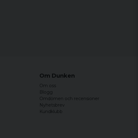
lyester och 35% bomull
M, L, XL och XXL
Om Dunken
Om oss
Blogg
Omdömen och recensioner
Nyhetsbrev
Kundklubb