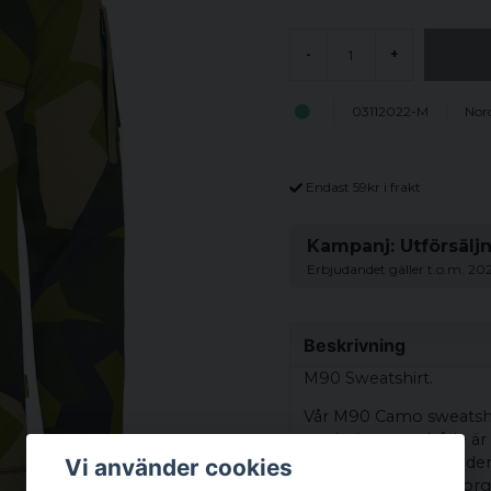
-
+
03112022-M
Nor
Endast 59kr i frakt
Kampanj: Utförsälj
Erbjudandet gäller t.o.m. 20
Beskrivning
M90 Sweatshirt.
Vår M90 Camo sweatshirt
en design som både är t
oförutsägbara, erbjuder
Vi använder cookies
möta såväl kyliga morg