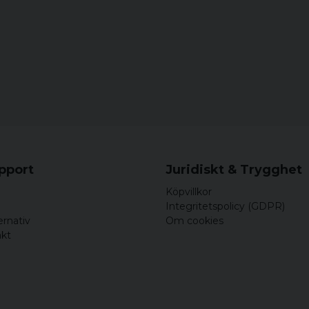
Material: 65% po
Storlekar: XS, S, 
Kön: Herr
upport
Juridiskt & Trygghet
Köpvillkor
Integritetspolicy (GDPR)
ernativ
Om cookies
akt