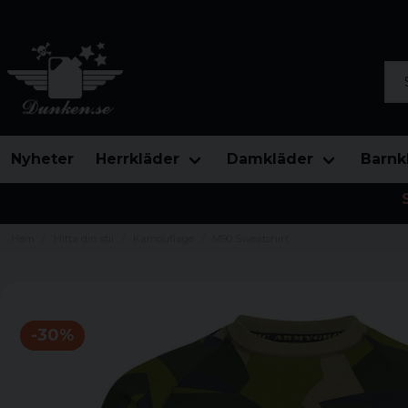
Sök
Nyheter
Herrkläder
Damkläder
Barnk
Hem
Hitta din stil
Kamouflage
M90 Sweatshirt
-
30
%