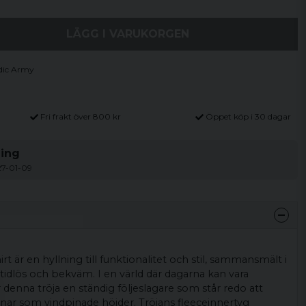
LÄGG I VARUKORGEN
dic Army
Fri frakt över 800 kr
Öppet köp i 30 dagar
ning
27-01-09
 är en hyllning till funktionalitet och stil, sammansmält i
idlös och bekväm. I en värld där dagarna kan vara
 denna tröja en ständig följeslagare som står redo att
nar som vindpinade höjder. Tröjans fleeceinnertyg