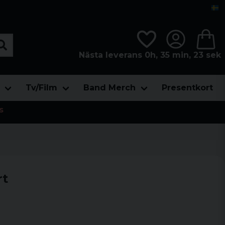
Nästa leverans 0h, 35 min, 22 sek
Tv/Film
Band Merch
Presentkort
s
rt