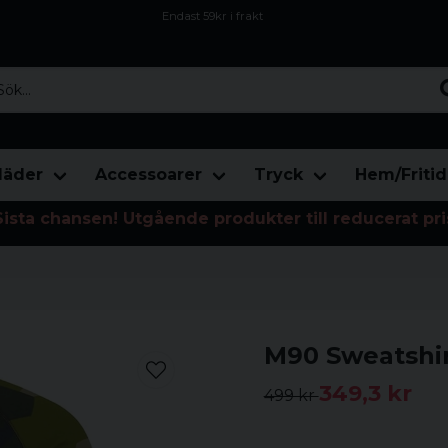
Endast 59kr i frakt
Fri frakt över 800 kr
Öppet köp i 30 dagar
...
läder
Accessoarer
Tryck
Hem/Fritid
Sista chansen! Utgående produkter till reducerat pri
M90 Sweatshi
349,3 kr
499 kr