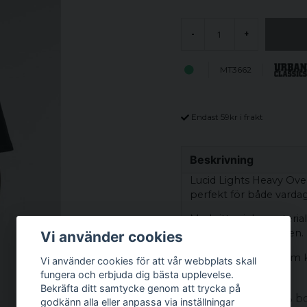
-
+
MT3662
Endast 59kr i frakt
Beskrivning
Lucid Lights Heavy Over
perfekt för både vardag
Med sitt mjuka materia
tumma på komforten.
Vi använder cookies
Upplev en t-shirt som ko
Vi använder cookies för att vår webbplats skall
personliga stil.
fungera och erbjuda dig bästa upplevelse.
Bekräfta ditt samtycke genom att trycka på
Material: 100 % 
godkänn alla eller anpassa via inställningar