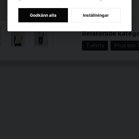
Färg: svart, sand
Storlekar: XS, S, M
Godkänn alla
Inställningar
Prishistorik
Relaterade katego
T-shirts
Plus size 