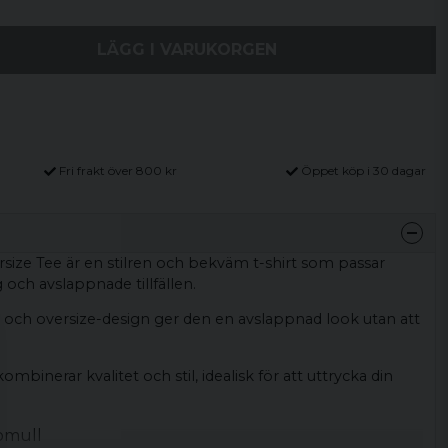
LÄGG I VARUKORGEN
Fri frakt över 800 kr
Öppet köp i 30 dagar
size Tee är en stilren och bekväm t-shirt som passar
 och avslappnade tillfällen.
l och oversize-design ger den en avslappnad look utan att
mbinerar kvalitet och stil, idealisk för att uttrycka din
bomull