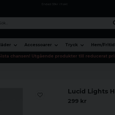
Endast 59kr i frakt
Fri frakt över 800 kr
Öppet köp i 30 dagar
...
läder
Accessoarer
Tryck
Hem/Fritid
Sista chansen! Utgående produkter till reducerat pri
Lucid Lights 
299 kr