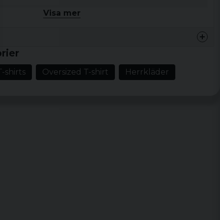
Visa mer
, L, XL, XXL, 3XL, 4XL, 5XL
rier
T-shirts
Oversized T-shirt
Herrkläder