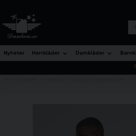
Sök
Nyheter
Herrkläder
Damkläder
Barnk
Hem
Barnkläder
T-shirts Barn
Lucid Lights Heavy Oversize Tee