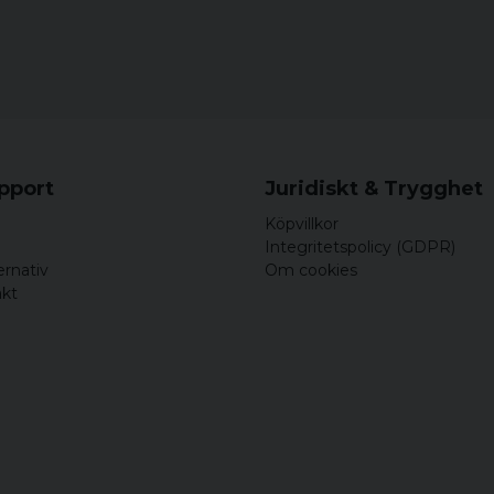
upport
Juridiskt & Trygghet
Köpvillkor
Integritetspolicy (GDPR)
ernativ
Om cookies
akt