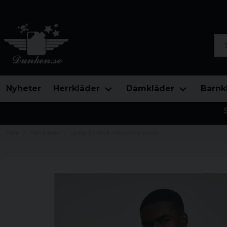
Sök
Nyheter
Herrkläder
Damkläder
Barnk
Hem
Herrkläder
Ljusgrå t-shirt med slitna armar