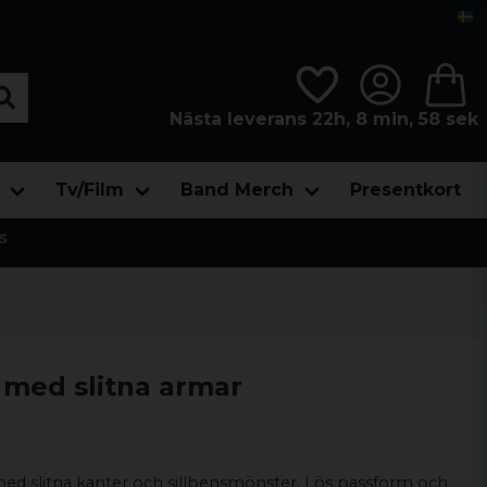
Nästa leverans 22h, 8 min, 57 sek
Tv/Film
Band Merch
Presentkort
s
t med slitna armar
 med slitna kanter och sillbensmönster. Lös passform och