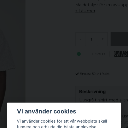
råa detaljer för en avslapp
Läs mer
-
+
TB2709
Endast 59kr i frakt
Beskrivning
Ljusgrå t-shirt med sli
avslappnad känsla.
Vi använder cookies
Den utmärks av sin ljusg
Vi använder cookies för att vår webbplats skall
nederkant. Det slitna ut
fungera och erbjuda dig bästa upplevelse.