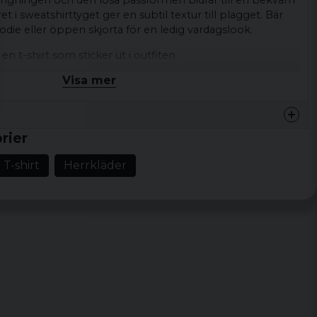
ngningen och den lösa passformen bidrar till en bekväm
et i sweatshirttyget ger en subtil textur till plagget. Bär
hoodie eller öppen skjorta för en ledig vardagslook.
 en t-shirt som sticker ut i outfiten.
Visa mer
irt herr
na kanter och sillbensmönster
usgrå t-shirt med slitna armar
rier
, minimalistisk, ruffig
 T-shirt
Herrkläder
mull 40 % polyester