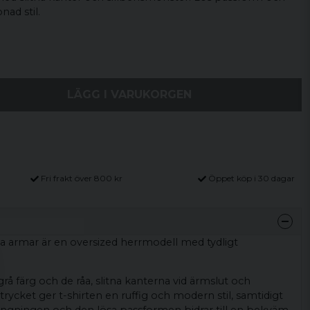
nad stil.
LÄGG I VARUKORGEN
Fri frakt över 800 kr
Öppet köp i 30 dagar
tna armar är en oversized herrmodell med tydligt
rå färg och de råa, slitna kanterna vid ärmslut och
trycket ger t-shirten en ruffig och modern stil, samtidigt