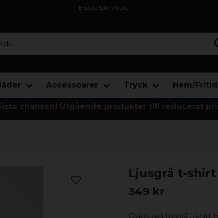
Endast 59kr i frakt
Fri frakt över 800 kr
Öppet köp i 30 dagar
...
läder
Accessoarer
Tryck
Hem/Fritid
Sista chansen! Utgående produkter till reducerat pri
Ljusgrå t-shir
349 kr
Oversized ljusgrå t-shirt