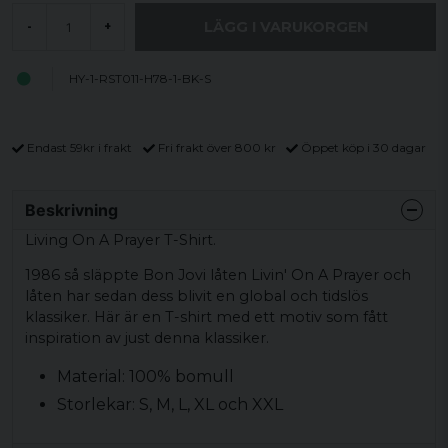
LÄGG I VARUKORGEN
-
+
HY-1-RST011-H78-1-BK-S
Endast 59kr i frakt
Fri frakt över 800 kr
Öppet köp i 30 dagar
Beskrivning
Living On A Prayer T-Shirt.
1986 så släppte Bon Jovi låten Livin' On A Prayer och
låten har sedan dess blivit en global och tidslös
klassiker. Här är en T-shirt med ett motiv som fått
inspiration av just denna klassiker.
Material: 100% bomull
Storlekar: S, M, L, XL och XXL