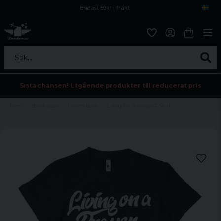
Endast 59kr i frakt
Fri frakt över 800 kr
Öppet köp i 30 dagar
Sök...
Sista chansen! Utgående produkter till reducerat pris
Hem
Barnkläder
T-shirts Barn
Living On A Prayer T-Shirt