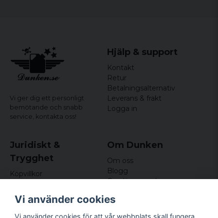
Hjälp & support
Kontakt
Retur
Betalningsalternativ
Leverans & frakt
Vi ger dig ett personligt
bemötande och snabb
Logga in
service,
kontakta oss!
Juridiskt &
Om Dunken
Trygghet
Om oss
Blogg
Köpvillkor
Omdömen och
Integritetspolicy (GDPR)
recensioner
Om cookies
Vi använder cookies
Nyhetsbrev
Kundklubb
Vi använder cookies för att vår webbplats skall fungera