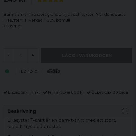
Barn-t-shirt med stort grafiskt tryck och texten "Världens bästa
lillasyster". Tillverkad i 100% bomull.
Läs mer
LÄGG I VARUKORGEN
-
+
E0142-10
Endast 59kr i frakt
Fri frakt över 800 kr
Öppet köp i 30 dagar
Beskrivning
Lillasyster T-shirt är en barn-t-shirt med ett stort,
lekfullt tryck på bröstet.