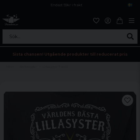
Endast 59kr i frakt
Fri frakt över 800 kr
Öppet köp i 30 dagar
Sök...
Sista chansen! Utgående produkter till reducerat pris
Hem
Barnkläder
Lillasyster T-shirt