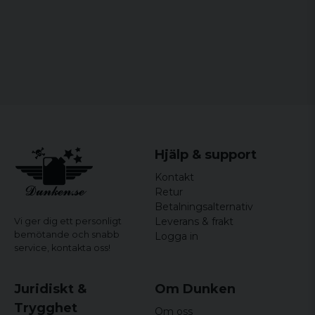
Material:
100% bomull
för 8 år sedan
Storlekar:
110/116, 122/128, 134/140, 146/152,
Ami
158/164
för 8 år sedan
Så cool å bra kvalitet.
Hjälp & support
Kontakt
Retur
Betalningsalternativ
Leverans & frakt
Vi ger dig ett personligt
bemötande och snabb
Logga in
service,
kontakta oss!
Juridiskt &
Om Dunken
Trygghet
Om oss