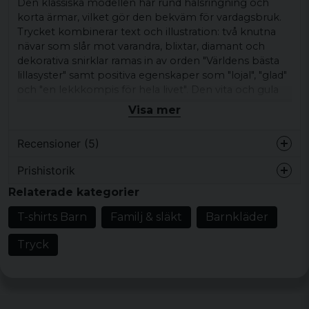
Den klassiska modellen har rund halsringning och
korta ärmar, vilket gör den bekväm för vardagsbruk.
Trycket kombinerar text och illustration: två knutna
nävar som slår mot varandra, blixtar, diamant och
dekorativa snirklar ramas in av orden "Världens bästa
lillasyster" samt positiva egenskaper som "lojal", "glad"
och "en lekkkompis för hela livet". Den vita och gula
grafiken täcker större delen av bröstet och ger ett
Visa mer
tydligt grafiskt uttryck. T-shirten passar bra till jeans,
shorts eller under en öppen skjorta.
Recensioner (5)
Den är ett personligt plagg för vardag eller lediga
Prishistorik
dagar där motivet får synas.
Rune
Relaterade kategorier
för 3 år sedan
Produkttyp:
T-shirt för barn
T-shirts Barn
Familj & släkt
Barnkläder
Motiv/tryck:
Text och illustration med samt
Roger
mindre text
för 6 år sedan
Tryck
Mönster/motiv: text och illustration med samt
Johan
mindre text
för 7 år sedan
Stil/känsla:
Avslappnad vardagsstil
Jenny