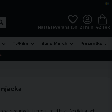
Nästa leverans 15h, 21 min, 41 sek
Tv/Film
Band Merch
Presentkort
s
gnjacka
 svart regnjacka i retrostil med huva, fyra fickor och