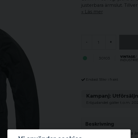
justerbara ärmslut. Tillver
Läs mer
-
+
30103
Endast 59kr i frakt
Kampanj: Utförsälj
Erbjudandet gäller t.o.m. 20
Beskrivning
Levin M-65 regnjacka är