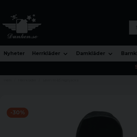
Sök
Nyheter
Herrkläder
Damkläder
Barnk
Hem
Herrkläder
Levin M-65 regnjacka
-
30
%