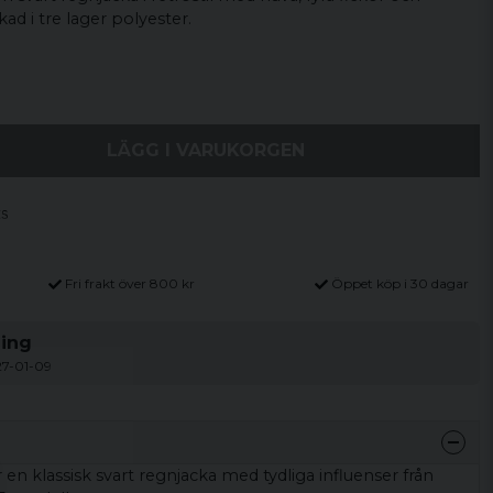
kad i tre lager polyester.
LÄGG I VARUKORGEN
Fri frakt över 800 kr
Öppet köp i 30 dagar
ning
27-01-09
 en klassisk svart regnjacka med tydliga influenser från