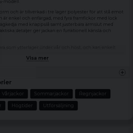
5-modell.
rm och är tillverkad i tre lager polyester för att stå emot
n är enkel och enfärgad, med fyra framfickor med lock
ragkedja med knappslå samt justerbara ärmslut med
ktiska detaljer ger jackan en funktionell känsla och
.
bra som ytterlager under vår och höst, och kan enkelt
hoodie, t-shirt eller cargobyxor för en avslappnad och
Visa mer
njacka
Fyra framfickor med lock, dold dragkedja med
rier
bara ärmslut med kardborre, huva
Vårjackor
Sommarjackor
Regnjackor
nfärgad design
til
r
Högtider
Utförsäljning
yester, tre lager tyg
, XL, XXL