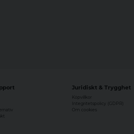
upport
Juridiskt & Trygghet
Köpvillkor
Integritetspolicy (GDPR)
ernativ
Om cookies
akt