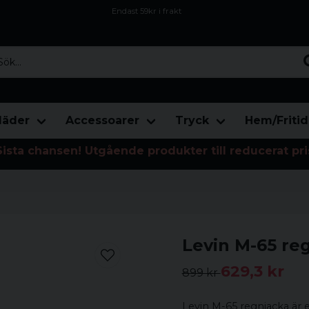
Endast 59kr i frakt
Fri frakt över 800 kr
Öppet köp i 30 dagar
...
läder
Accessoarer
Tryck
Hem/Fritid
Sista chansen! Utgående produkter till reducerat pri
Levin M-65 re
629,3 kr
899 kr
Levin M-65 regnjacka är en