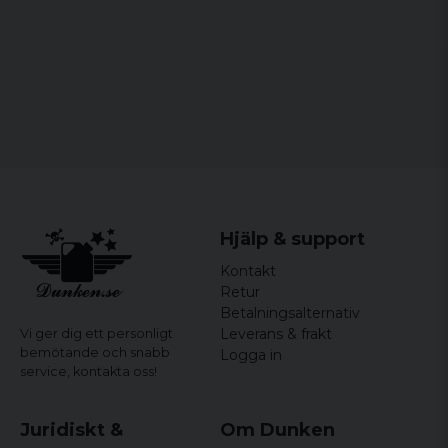
Material:
76% bomull och 24% polyester
Roger
Storlekar:
S, M, L, XL, XXL
för 4 år sedan
Perfekt
Hjälp & support
Kontakt
Retur
Betalningsalternativ
Leverans & frakt
Vi ger dig ett personligt
bemötande och snabb
Logga in
service,
kontakta oss!
Juridiskt &
Om Dunken