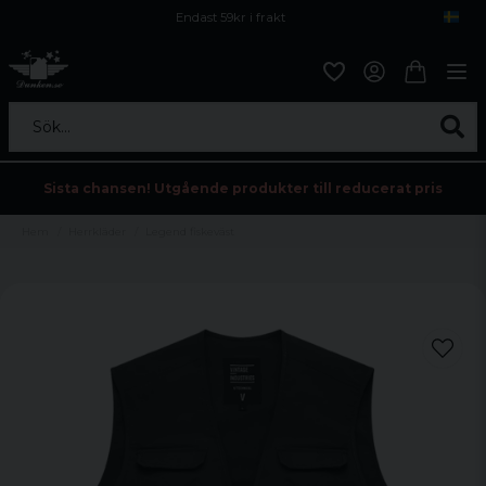
Endast 59kr i frakt
Fri frakt över 800 kr
Öppet köp i 30 dagar
Sök...
Sista chansen! Utgående produkter till reducerat pris
Hem
Herrkläder
Legend fiskeväst