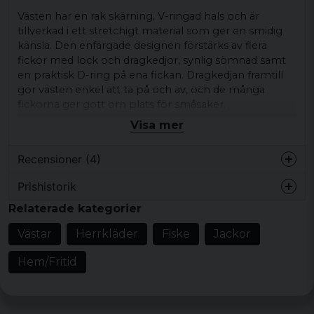
Västen har en rak skärning, V-ringad hals och är
tillverkad i ett stretchigt material som ger en smidig
känsla. Den enfärgade designen förstärks av flera
fickor med lock och dragkedjor, synlig sömnad samt
en praktisk D-ring på ena fickan. Dragkedjan framtill
gör västen enkel att ta på och av, och de många
fickorna ger gott om plats för småsaker.
Visa mer
Den här fiskevästen passar lika bra över en hoodie, t-
shirt eller flanellskjorta och är ett givet val för lager-
Recensioner (4)
på-lager-styling eller när du vill ha en mer markerad
vardagslook.
Prishistorik
Orvar
Produkttyp:
fiskeväst
Relaterade kategorier
för 2 år sedan
Design/detaljer:
rak skärning, V-ringad hals,
Gedigen känns mkt bra
Västar
Herrkläder
Fiske
Jackor
sex fickor med lock, två fickor med dragkedja,
Milion
dragkedja framtill, D-ring, synlig sömnad
Hem/Fritid
för 3 år sedan
Mönster/motiv: enfärgad design
Stil/känsla:
retrostil, funktionell, outdoor,
Börje
utility
för 4 år sedan