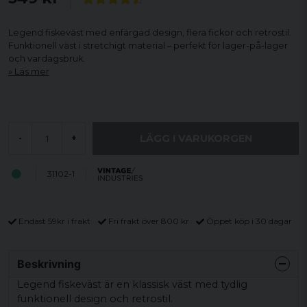
Legend fiskeväst med enfärgad design, flera fickor och retrostil.
Funktionell väst i stretchigt material – perfekt för lager-på-lager
och vardagsbruk.
Läs mer
LÄGG I VARUKORGEN
-
+
31102-1
Endast 59kr i frakt
Fri frakt över 800 kr
Öppet köp i 30 dagar
Beskrivning
Legend fiskeväst är en klassisk väst med tydlig
funktionell design och retrostil.