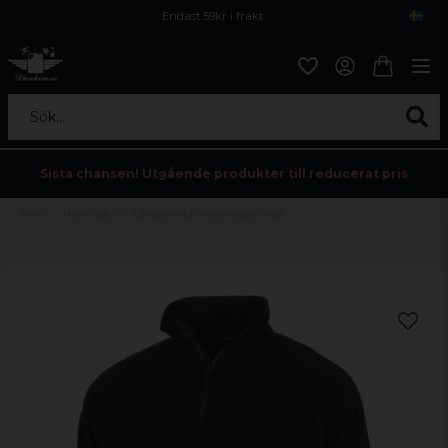
Endast 59kr i frakt
Fri frakt över 800 kr
Öppet köp i 30 dagar
Sök...
Sista chansen! Utgående produkter till reducerat pris
Hem
Herrkläder
Långärmad mellanlager tröja