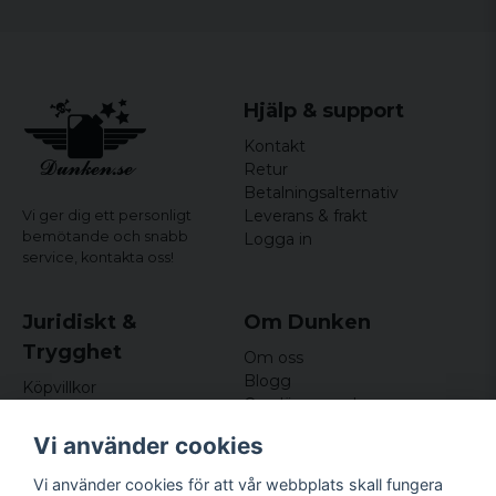
Hjälp & support
Kontakt
Retur
Betalningsalternativ
Leverans & frakt
Vi ger dig ett personligt
bemötande och snabb
Logga in
service,
kontakta oss!
Juridiskt &
Om Dunken
Trygghet
Om oss
Blogg
Köpvillkor
Omdömen och
Integritetspolicy (GDPR)
recensioner
Om cookies
Vi använder cookies
Nyhetsbrev
Kundklubb
Vi använder cookies för att vår webbplats skall fungera