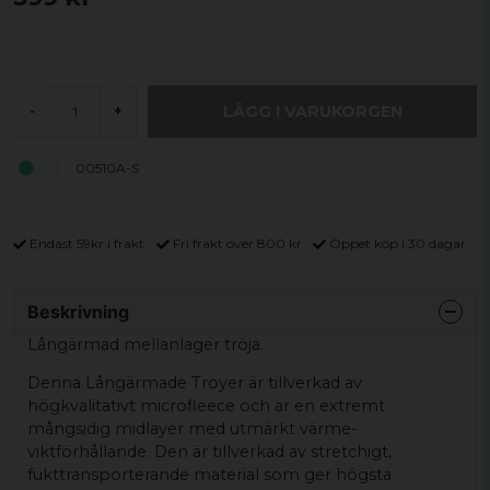
LÄGG I VARUKORGEN
-
+
00510A-S
Endast 59kr i frakt
Fri frakt över 800 kr
Öppet köp i 30 dagar
Beskrivning
Långärmad mellanlager tröja.
Denna Långärmade Troyer är tillverkad av
högkvalitativt microfleece och är en extremt
mångsidig midlayer med utmärkt värme-
viktförhållande. Den är tillverkad av stretchigt,
fukttransporterande material som ger högsta