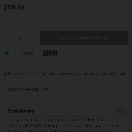
259 kr
LÄGG I VARUKORGEN
-
+
TB6933
Endast 59kr i frakt
Fri frakt över 800 kr
Öppet köp i 30 dagar
Storleksguide
Beskrivning
Långärmad klänning för dam är en tidlös och
mångsidig klädesplagg som passar utmärkt för olika
tillfällen. Den enkla och moderna designen gör att