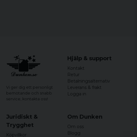
Färger: black, darkgreymelange,
beigemelange
Storlekar: L, M, S, XL, XS
Hjälp & support
Kontakt
Retur
Betalningsalternativ
Leverans & frakt
Vi ger dig ett personligt
bemötande och snabb
Logga in
service,
kontakta oss!
Juridiskt &
Om Dunken
Trygghet
Om oss
Blogg
Köpvillkor