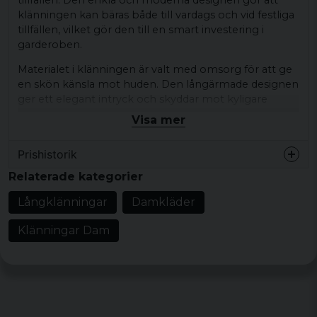
klänningen kan bäras både till vardags och vid festliga
tillfällen, vilket gör den till en smart investering i
garderoben.
Materialet i klänningen är valt med omsorg för att ge
en skön känsla mot huden. Den långärmade designen
ger ett elegant intryck och skyddar mot kyligare
väder, vilket gör den idealisk för vår- och
Visa mer
höstsäsongen. Klänningen kan enkelt stylas med olika
accessoarer för att anpassa den efter tillfället.
Prishistorik
En annan fördel med denna klänning är dess
Relaterade kategorier
lättskötta egenskaper. Den tål maskintvätt och
behåller sin form och färg även efter flera tvättar.
Långklänningar
Damkläder
Detta gör att klänningen är praktisk för den moderna
kvinnan som har en aktiv livsstil.
Klänningar Dam
Med sin stilrena design och funktionella egenskaper är
den långärmade klänningen ett utmärkt
Material: 80% Polyester 20% Viskose
Kön: Dam