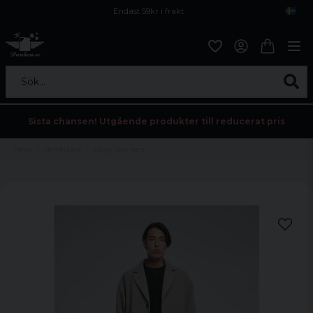
Endast 59kr i frakt
Fri frakt över 800 kr
Öppet köp i 30 dagar
Sök...
Sista chansen! Utgående produkter till reducerat pris
Hem
Herrkläder
Lång rock herr