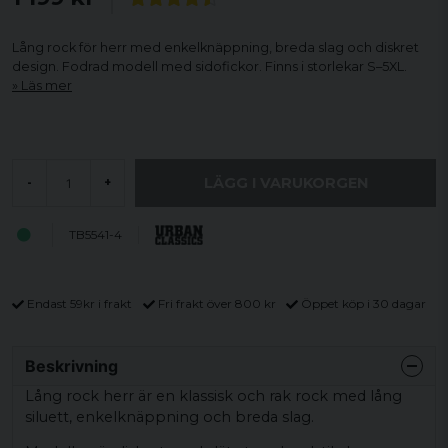
Lång rock för herr med enkelknäppning, breda slag och diskret
design. Fodrad modell med sidofickor. Finns i storlekar S–5XL.
Läs mer
LÄGG I VARUKORGEN
-
+
TB5541-4
Endast 59kr i frakt
Fri frakt över 800 kr
Öppet köp i 30 dagar
Beskrivning
Lång rock herr är en klassisk och rak rock med lång
siluett, enkelknäppning och breda slag.