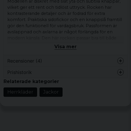
Modellen är diskret med slät yta och subtila knappar,
vilket ger ett rent och tidlöst uttryck. Rocken har
kontrasterande detaljer och är fodrad för extra
komfort. Praktiska sidofickor och en knappslå framtill
gör den funktionell för vardagsbruk. Passformen är
avslappnad och axlarna är något förlängda för en
modern känsla. Den här rocken passar bra till både
vardagskläder och mer uppklädda tillfällen.
Visa mer
Kombinera med jeans, boots eller kängor för en
Recensioner (4)
rockig look, eller bär den över skjorta och byxor för
ett mer klassiskt intryck.
Prishistorik
Victoria
Produkttyp:
Lång rock för herr
Relaterade kategorier
för 1 år sedan
Design/detaljer:
Enkelknäppt, breda slag,
Herrkläder
Jackor
slät yta, diskreta knappar, fodrad modell,
för 1 år sedan
Passar till vår- & sommarvärmen!
sidofickor
Stil/känsla:
Rockig stil
för 1 år sedan
Helt ok, hade varit toppen med en ullmix
Material:
100% Polyester
men helt ok!
Storlekar:
S, M, L, XL, XXL, 3XL, 4XL, 5XL