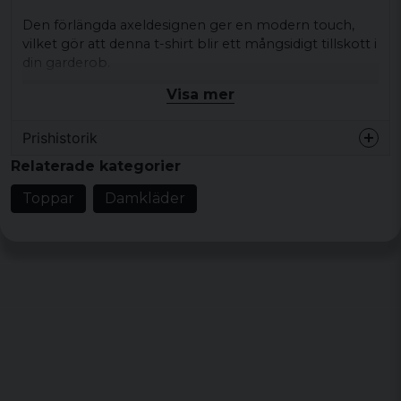
Den förlängda axeldesignen ger en modern touch,
vilket gör att denna t-shirt blir ett mångsidigt tillskott i
din garderob.
Visa mer
Material: 100 % bomull
Storlekar: XS, S, M, L, XL
Prishistorik
Färger: svart
Relaterade kategorier
Toppar
Damkläder