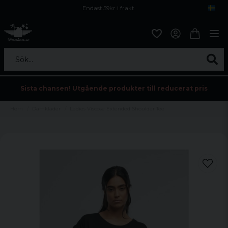
Endast 59kr i frakt
Fri frakt över 800 kr
Öppet köp i 30 dagar
Sök...
Sista chansen! Utgående produkter till reducerat pris
Hem
Damkläder
Ladies Viscose Extended Shoulder Tee