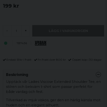
199 kr
LÄGG I VARUKORGEN
-
+
TB7436
Endast 59kr i frakt
Fri frakt över 800 kr
Öppet köp i 30 dagar
Beskrivning
Upptäck vår Ladies Viscose Extended Shoulder Tee, en
stilren och bekväm t-shirt som passar perfekt för
både vardag och fest.
Tillverkad av mjuk viskos, ger den en härlig känsla mot
huden och en elegant silhuett.