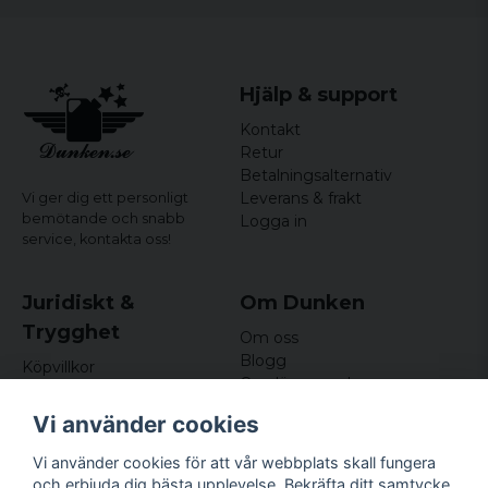
Hjälp & support
Kontakt
Retur
Betalningsalternativ
Leverans & frakt
Vi ger dig ett personligt
bemötande och snabb
Logga in
service,
kontakta oss!
Juridiskt &
Om Dunken
Trygghet
Om oss
Blogg
Köpvillkor
Omdömen och
Integritetspolicy (GDPR)
recensioner
Om cookies
Vi använder cookies
Nyhetsbrev
Kundklubb
Vi använder cookies för att vår webbplats skall fungera
och erbjuda dig bästa upplevelse. Bekräfta ditt samtycke