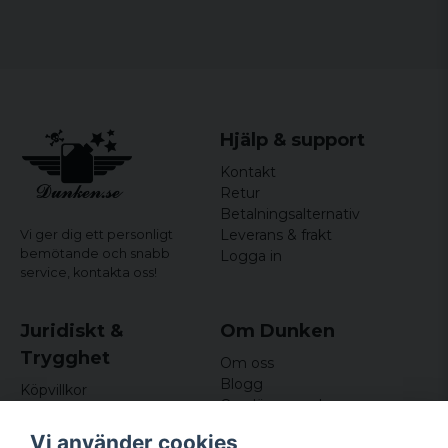
Hjälp & support
Kontakt
Retur
Betalningsalternativ
Leverans & frakt
Vi ger dig ett personligt
bemötande och snabb
Logga in
service,
kontakta oss!
Juridiskt &
Om Dunken
Trygghet
Om oss
Blogg
Köpvillkor
Omdömen och
Integritetspolicy (GDPR)
recensioner
Om cookies
Vi använder cookies
Nyhetsbrev