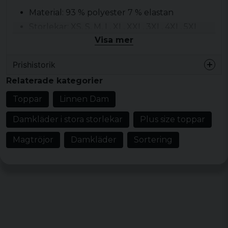
Material: 93 % polyester 7 % elastan
Storlekar: XS, S, M, L, XL, XXL, 3XL, 4XL, 5XL
Visa mer
Färger: puderblå
Prishistorik
Relaterade kategorier
Toppar
Linnen Dam
Damkläder i stora storlekar
Plus size toppar
Magtröjor
Damkläder
Sortering