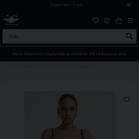
Endast 59kr i frakt
Fri frakt över 800 kr
Öppet köp i 30 dagar
Sök...
Sista chansen! Utgående produkter till reducerat pris
Hem
Damkläder
Toppar
Ladies Short Velvet Top