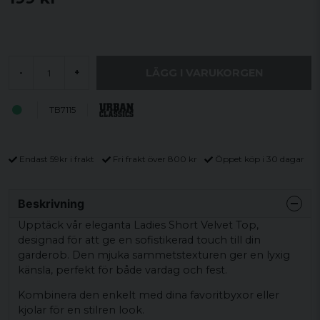
LÄGG I VARUKORGEN
-
+
TB7115
Endast 59kr i frakt
Fri frakt över 800 kr
Öppet köp i 30 dagar
Beskrivning
Upptäck vår eleganta Ladies Short Velvet Top,
designad för att ge en sofistikerad touch till din
garderob. Den mjuka sammetstexturen ger en lyxig
känsla, perfekt för både vardag och fest.
Kombinera den enkelt med dina favoritbyxor eller
kjolar för en stilren look.