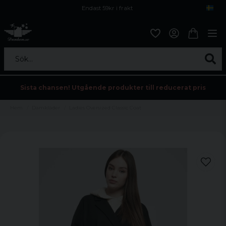
Endast 59kr i frakt
Fri frakt över 800 kr
Öppet köp i 30 dagar
Sök...
Sista chansen! Utgående produkter till reducerat pris
Hem
Damkläder
Ladies Oversized Classic Coat