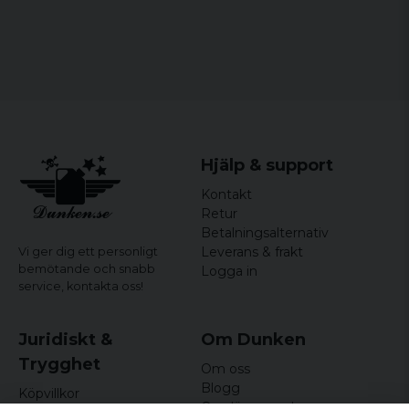
Hjälp & support
Kontakt
Retur
Betalningsalternativ
Leverans & frakt
Vi ger dig ett personligt
bemötande och snabb
Logga in
service,
kontakta oss!
Juridiskt &
Om Dunken
Trygghet
Om oss
Blogg
Köpvillkor
Omdömen och