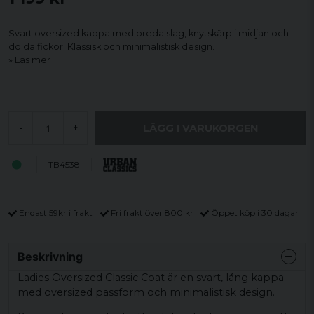
Svart oversized kappa med breda slag, knytskärp i midjan och
dolda fickor. Klassisk och minimalistisk design.
Läs mer
LÄGG I VARUKORGEN
-
+
TB4538
Endast 59kr i frakt
Fri frakt över 800 kr
Öppet köp i 30 dagar
Beskrivning
Ladies Oversized Classic Coat är en svart, lång kappa
med oversized passform och minimalistisk design.