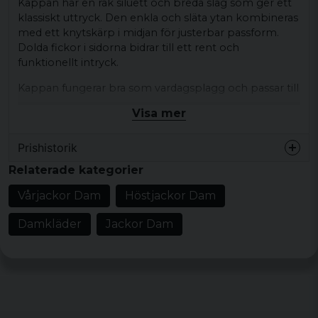
Kappan har en rak siluett och breda slag som ger ett
klassiskt uttryck. Den enkla och släta ytan kombineras
med ett knytskärp i midjan för justerbar passform.
Dolda fickor i sidorna bidrar till ett rent och
funktionellt intryck.
Kappan fungerar bra som vardagsplagg och passar till
enkel styling, exempelvis över jeans, klänning eller
Visa mer
byxor för en avskalad och modern look.
Produkttyp:
Lång kappa
Prishistorik
Design/detaljer:
Oversized passform, breda
Relaterade kategorier
slag, knytskärp i midjan, dolda fickor
Vårjackor Dam
Höstjackor Dam
Stil/känsla:
Klassisk, minimalistisk
Färg:
Svart
Damkläder
Jackor Dam
Material:
100% polyester
Storlekar:
XS, S, M, L, XL, XXL, 3XL, 4XL, 5XL