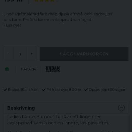
Linne i gråmelerad färg med djupa ärmhål och längre, lös
passform. Perfekt för en avslappnad vardagsstil.
Läs mer
LÄGG I VARUKORGEN
-
+
TB456-16
Endast 59kr i frakt
Fri frakt över 800 kr
Öppet köp i 30 dagar
Beskrivning
Ladies Loose Burnout Tank är ett linne med
avslappnad känsla och en längre, lös passform.