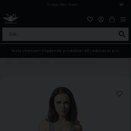
Endast 59kr i frakt
Fri frakt över 800 kr
Öppet köp i 30 dagar
Sök...
Sista chansen! Utgående produkter till reducerat pris
Hem
Damkläder
Toppar
Ladies Loose Burnout Tank