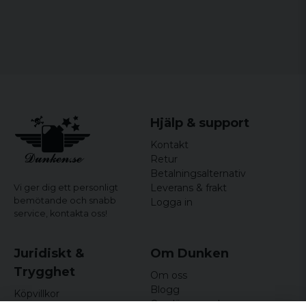
Hjälp & support
Kontakt
Retur
Betalningsalternativ
Leverans & frakt
Vi ger dig ett personligt
bemötande och snabb
Logga in
service,
kontakta oss!
Juridiskt &
Om Dunken
Trygghet
Om oss
Blogg
Köpvillkor
Omdömen och