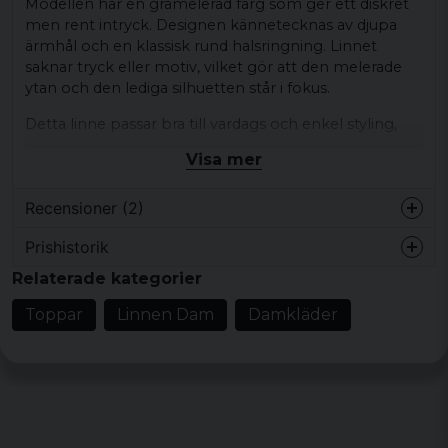
Modellen har en gråmelerad färg som ger ett diskret
men rent intryck. Designen kännetecknas av djupa
ärmhål och en klassisk rund halsringning. Linnet
saknar tryck eller motiv, vilket gör att den melerade
ytan och den lediga silhuetten står i fokus.
Detta linne passar bra till vardags och enkel styling,
exempelvis tillsammans med jeans, shorts eller under
Visa mer
en öppen skjorta för en avslappnad look.
Produkttyp:
Linne
Recensioner (2)
Design/detaljer:
Gråmelerad färg, djupa
Prishistorik
ärmhål, rund halsringning, längre och lös
Ulrika
Relaterade kategorier
passform
för 4 år sedan
Stil/känsla:
Avslappnad vardagsstil
Toppar
Linnen Dam
Damkläder
för 4 år sedan
Material:
65% polyester, 35% bomull
Snygg och sitter bra, men färgen är inte
oliv, utan grå. Tråden som använts i
Storlekar:
XS, S, M, L, XL
sömmarna är dock olivfärgade.