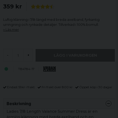
359 kr
Luftig klänning i 7/8-längd med breda axelband, fyrkantig
urringning och rynkade detaljer. Tillverkad i 100% bomull.
Läs mer
LÄGG I VARUKORGEN
-
+
TB4784-17
Endast 59kr i frakt
Fri frakt över 800 kr
Öppet köp i 30 dagar
Beskrivning
Ladies 7/8 Length Valance Summer Dress är en
ärmlös klänning med breda axelband och en