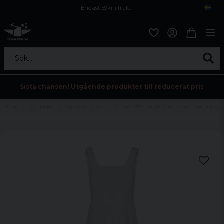
Endast 59kr i frakt
Fri frakt över 800 kr
Öppet köp i 30 dagar
Sök...
Sista chansen! Utgående produkter till reducerat pris
Hem
Damkläder
Klänningar Dam
Ladies 7/8 Length Valance Summer Dress