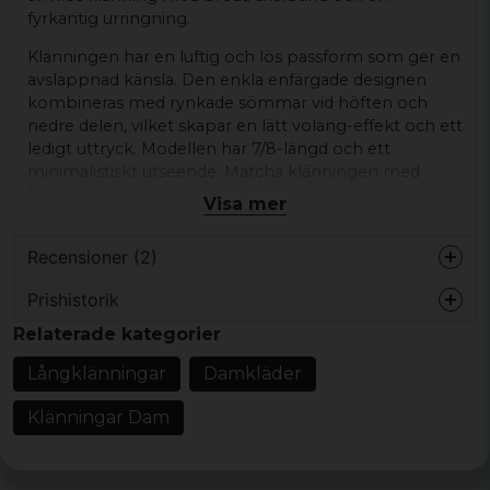
fyrkantig urringning.
Klänningen har en luftig och lös passform som ger en
avslappnad känsla. Den enkla enfärgade designen
kombineras med rynkade sömmar vid höften och
nedre delen, vilket skapar en lätt volang-effekt och ett
ledigt uttryck. Modellen har 7/8-längd och ett
minimalistiskt utseende. Matcha klänningen med
boots, sneakers eller en skinnjacka för en vardaglig
Visa mer
stil, eller addera accessoarer för en mer uppklädd look.
Recensioner (2)
Passar lika bra till vardag som till middag.
Produkttyp:
Klänning
Prishistorik
Evis Eva-Lis Kristina
Design/detaljer:
Breda axelband, fyrkantig
Relaterade kategorier
för 1 månad sedan
urringning, rynkade sömmar, 7/8-längd, lös
Långklänningar
Damkläder
Susane
passform
för 3 år sedan
Mönster/motiv: enfärgad design
Klänningar Dam
Stil/känsla:
avslappnad vardagsstil
Material:
100% bomull