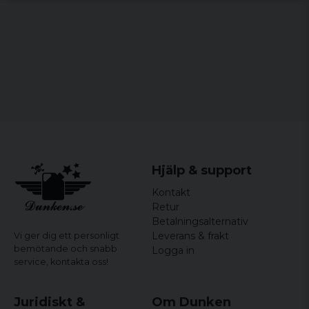
Storlekar:
XS–5XL
Hjälp & support
Kontakt
Retur
Betalningsalternativ
Leverans & frakt
Vi ger dig ett personligt
bemötande och snabb
Logga in
service,
kontakta oss!
Juridiskt &
Om Dunken