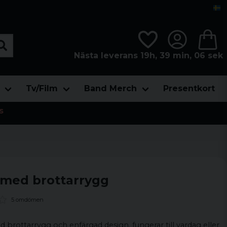
Nästa leverans 19h, 39 min, 05 sek
Tv/Film
Band Merch
Presentkort
s
 med brottarrygg
5 omdömen
brottarrygg och enfärgad design. fungerar till vardag eller