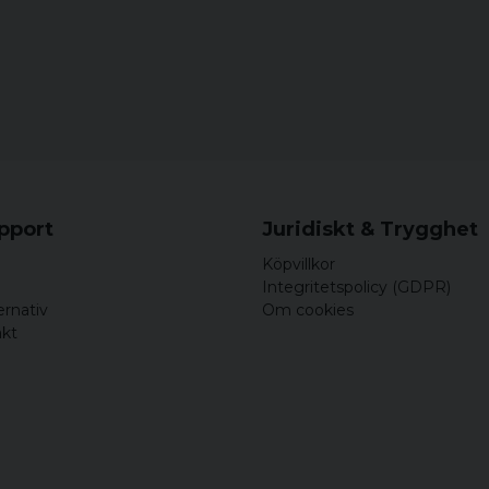
för 5 år sedan
Mycket bra?
upport
Juridiskt & Trygghet
Köpvillkor
Integritetspolicy (GDPR)
ernativ
Om cookies
akt