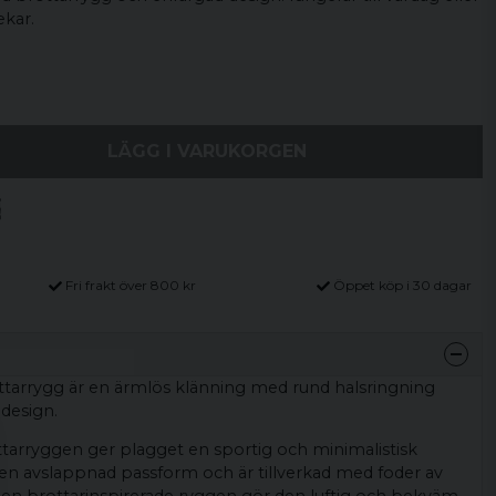
ekar.
LÄGG I VARUKORGEN
Fri frakt över 800 kr
Öppet köp i 30 dagar
tarrygg är en ärmlös klänning med rund halsringning
design.
ttarryggen ger plagget en sportig och minimalistisk
 en avslappnad passform och är tillverkad med foder av