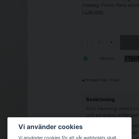
middag. Finns i flera storl
Läs mer
-
+
TB4093
Endast 59kr i frakt
Beskrivning
Kort klänning med brot
och en enkel, enfärgad 
Vi använder cookies
Den släta ytan och bro
känsla. Klänningen har
Vi använder cookies för att vår webbplats skall