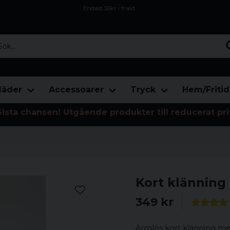
Endast 59kr i frakt
Fri frakt över 800 kr
Öppet köp i 30 dagar
...
läder
Accessoarer
Tryck
Hem/Fritid
Sista chansen! Utgående produkter till reducerat pri
Kort klänning
349 kr
Ärmlös kort klänning med 