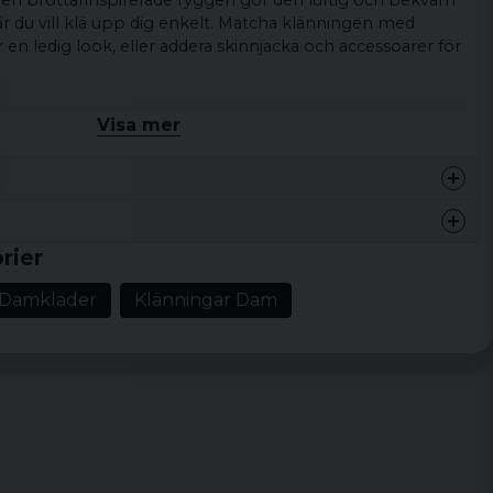
en brottarinspirerade ryggen gör den luftig och bekväm
är du vill klä upp dig enkelt. Matcha klänningen med
 en ledig look, eller addera skinnjacka och accessoarer för
ag som till middag.
Visa mer
 klänning med brottarrygg
Ärmlös, brottarrygg, rund halsringning, slät yta
nfärgad design
ppnad vardagsstil
rier
77 % modal, 23 % polyester
Damkläder
Klänningar Dam
M, L, XL, XXL, 3XL, 4XL, 5XL