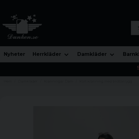
Sök
Nyheter
Herrkläder
Damkläder
Barnk
Hem
Damkläder
Klänningar Dam
Kort klänning med brottarrygg