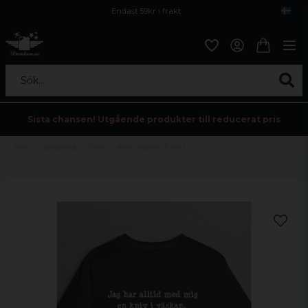
Endast 59kr i frakt
Fri frakt över 800 kr
Öppet köp i 30 dagar
Sök...
Sista chansen! Utgående produkter till reducerat pris
Hem
Sortering
Tryck
Kniv i väskan T-shirt