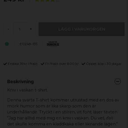
LÄGG I VARUKORGEN
-
+
E0248-135
Endast 59kr i frakt
Fri frakt över 800 kr
Öppet köp i 30 dagar
Beskrivning
Kniv i väskan t-shirt.
Denna svarta T-shirt kommer utrustad med en dos av
mörk humor som är lika skarp som den är
underhållande. Tryckt i en stilren, vit font läser texten
"Jag har alltid med mig en kniv i väskan. Du vet, ifall
det skulle komma en kladdkaka eller liknande lägen."