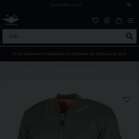
Endast 59kr i frakt
Fri frakt över 800 kr
Öppet köp i 30 dagar
Sök...
Sista chansen! Utgående produkter till reducerat pris
Hem
Herrkläder
Jackor
Klassisk MA1 Bomberjacka herr - Oliv