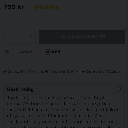
799 kr
LÄGG I VARUKORGEN
-
+
03552B-L
Endast 59kr i frakt
Fri frakt över 800 kr
Öppet köp i 30 dagar
Beskrivning
Ta ett steg in i historien och klä dig med attityd – i
denna MA1 bomberjacka i den klassiska olivgröna
färgen. Det här är inte bara en jacka – det är ett tidlöst
uttryck av militär stil, funktion och mode. Med sin
karaktäristiska gröna ton, det orangea nödfodret och
autentiska design är detta plagget för dig som vill bära