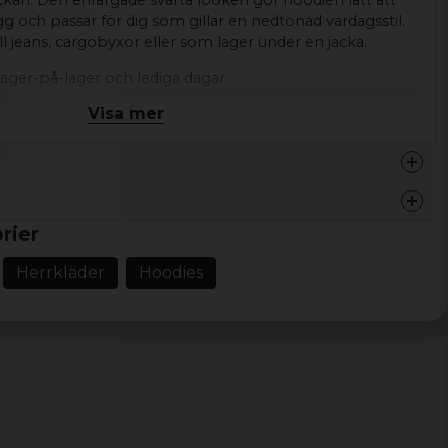
 fickan. Den enfärgade svarta looken gör hoodien lätt att
 och passar för dig som gillar en nedtonad vardagsstil.
ll jeans, cargobyxor eller som lager under en jacka.
lager-på-lager och lediga dagar.
Visa mer
die
Enfärgad svart, huva med dragsko, ribbade muddar,
liten etikett nertill på fickan
nfärgad design
ppnad vardagsstil
rier
Herrkläder
Hoodies
ull och 20% polyester, borstad insida, 360 GSM
, XL, XXL, 3XL