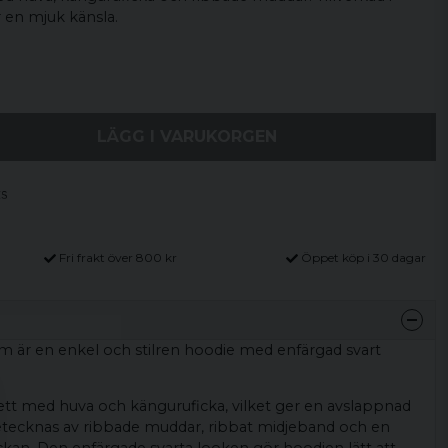
 en mjuk känsla.
LÄGG I VARUKORGEN
Fri frakt över 800 kr
Öppet köp i 30 dagar
m är en enkel och stilren hoodie med enfärgad svart
uett med huva och känguruficka, vilket ger en avslappnad
etecknas av ribbade muddar, ribbat midjeband och en