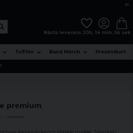
Nästa leverans 20h, 14 min, 54 sek
Tv/Film
Band Merch
Presentkort
s
ie premium
1 omdömen
d huva, känguruficka och ribbade muddar. Tillverkad i