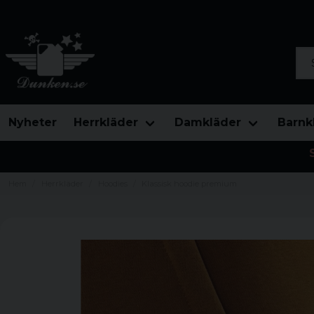
Sök
Nyheter
Herrkläder
Damkläder
Barnk
Hem
Herrkläder
Hoodies
Klassisk hoodie premium