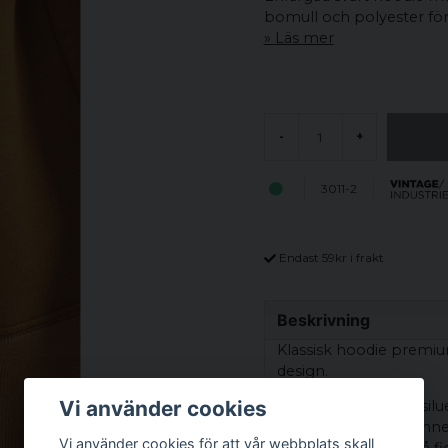
bomull och polyester för
Läs mer
-
+
3011-2
Endast 59kr i frakt
Beskrivning
Klassisk hoodie premiu
design.
Vi använder cookies
Den har en klassisk sil
känsla. Designen känn
Vi använder cookies för att vår webbplats skall