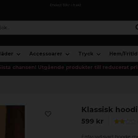
Endast 59kr i frakt
Fri frakt över 800 kr
Öppet köp i 30 dagar
...
läder
Accessoarer
Tryck
Hem/Fritid
Sista chansen! Utgående produkter till reducerat pri
Klassisk hood
599 kr
Enfärgad svart hoodie me