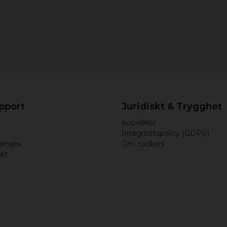
upport
Juridiskt & Trygghet
Köpvillkor
Integritetspolicy (GDPR)
ernativ
Om cookies
akt