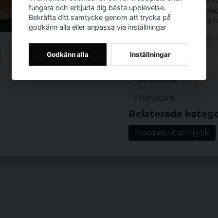
liten etikett nertill på
fungera och erbjuda dig bästa upplevelse.
matcha med andra plagg
Bekräfta ditt samtycke genom att trycka på
Hoodien fungerar bra ti
godkänn alla eller anpassa via inställningar
Den passar för vardag, 
Godkänn alla
Inställningar
Produkttyp:
Hoo
Design/detaljer:
Recensioner (1)
ribbat midjeband, 
Mönster/motiv: e
Prishistorik
för 3 år sedan
Stil/känsla:
avsla
Relaterade katego
Färg:
svart
Hoodies utan tryck
Material:
80% bom
Storlekar:
S, M, L