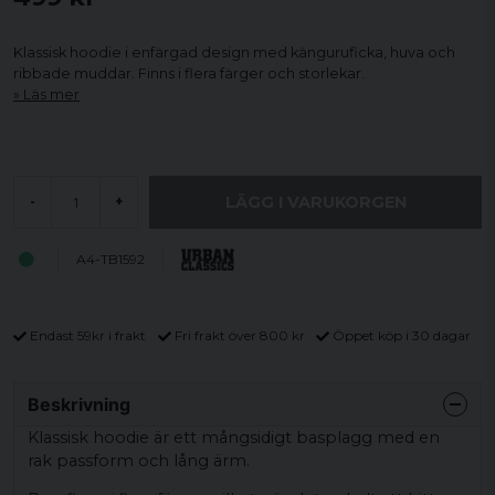
Klassisk hoodie i enfärgad design med känguruficka, huva och
ribbade muddar. Finns i flera färger och storlekar.
Läs mer
LÄGG I VARUKORGEN
-
+
A4-TB1592
Endast 59kr i frakt
Fri frakt över 800 kr
Öppet köp i 30 dagar
Beskrivning
Klassisk hoodie är ett mångsidigt basplagg med en
rak passform och lång ärm.