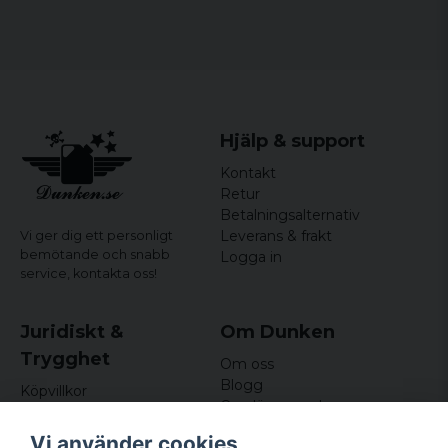
Material:
63% bomull 37% polyester
Storlekar:
S, M, L, XL, XXL
Hjälp & support
Kontakt
Retur
Betalningsalternativ
Leverans & frakt
Vi ger dig ett personligt
bemötande och snabb
Logga in
service,
kontakta oss!
Juridiskt &
Om Dunken
Trygghet
Om oss
Blogg
Köpvillkor
Omdömen och
Integritetspolicy (GDPR)
recensioner
Om cookies
Vi använder cookies