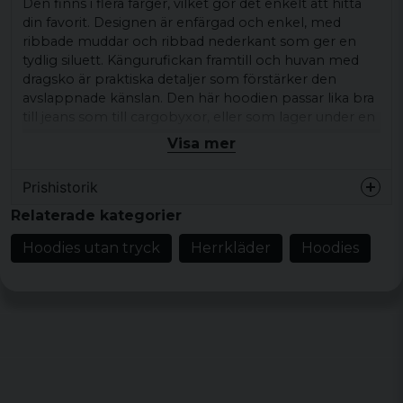
Den finns i flera färger, vilket gör det enkelt att hitta
din favorit. Designen är enfärgad och enkel, med
ribbade muddar och ribbad nederkant som ger en
tydlig siluett. Kängurufickan framtill och huvan med
dragsko är praktiska detaljer som förstärker den
avslappnade känslan. Den här hoodien passar lika bra
till jeans som till cargobyxor, eller som lager under en
jacka.
Visa mer
fungerar till vardag, lager-på-lager och lediga dagar.
Prishistorik
Produkttyp:
Hoodie
Relaterade kategorier
Design/detaljer:
Enfärgad, ribbade muddar
Hoodies utan tryck
Herrkläder
Hoodies
och nederkant, känguruficka framtill, huva
med dragsko
Stil/känsla:
Avslappnad vardagsstil
Färg:
Charcoal, Grey, Navy, White, Fire red,
Dusty blue, Lightrose, Amber, Light mint, Teal,
Rusty, Port, Horizonblue, Powderyellow, Nut,
Redwine, Bottlegreen