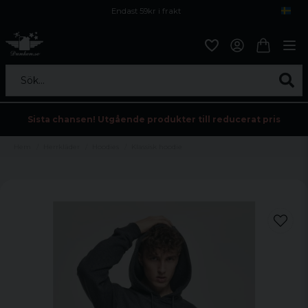
Endast 59kr i frakt
Fri frakt över 800 kr
Öppet köp i 30 dagar
Sök...
Sista chansen! Utgående produkter till reducerat pris
Hem
Herrkläder
Hoodies
Klassisk hoodie