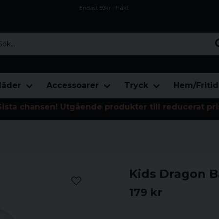
Endast 59kr i frakt
Fri frakt över 800 kr
Öppet köp i 30 dagar
...
läder
Accessoarer
Tryck
Hem/Fritid
Sista chansen! Utgående produkter till reducerat pri
Kids Dragon B
179 kr