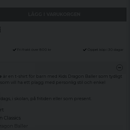
LÄGG I VARUKORGEN
Fri frakt över 800 kr
Öppet köp i 30 dagar
e
är en t-shirt för barn med Kids Dragon Baller som tydligt
 som vill ha ett plagg med personlig stil och enkel
rdags, i skolan, på fritiden eller som present.
rt
 Classics
Dragon Baller