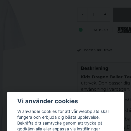
-
+
MTK249
Endast 59kr i frakt
Beskrivning
Kids Dragon Baller Te
uttryck. Den passar dig
användning i vardagen.
Den fungerar bra till va
Vi använder cookies
Produkttyp: T-shi
Vi använder cookies för att vår webbplats skall
fungera och erbjuda dig bästa upplevelse.
Varumärke: Urban
Bekräfta ditt samtycke genom att trycka på
Design/stil: Kids 
godkänn alla eller anpassa via inställningar