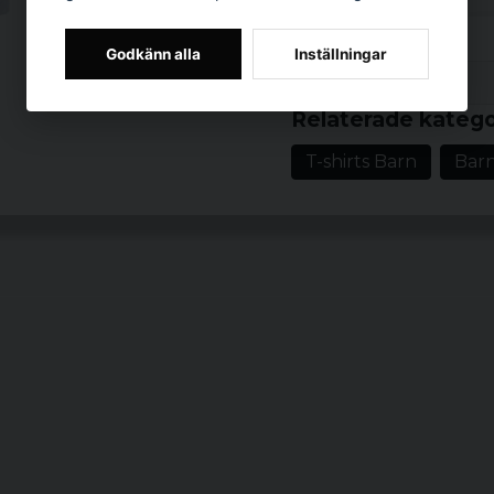
Kategori: Barnklä
Material: 100 % 
Godkänn alla
Inställningar
Storlekar: 110/116,
Prishistorik
Färger: white
Relaterade katego
Vem passar produkte
T-shirts Barn
Bar
shirt till ett barn och 