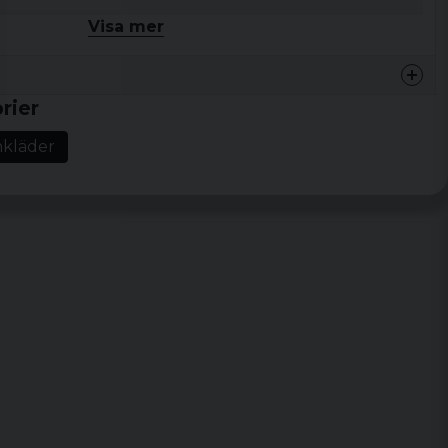
der > T-shirts Barn
Visa mer
bomull
 122/128, 134/140, 146/152, 158/164
rier
n för?
Den passar dig som vill köpa Kids Dragon Baller t-
nkläder
söker ett plagg som fungerar i vardagen.