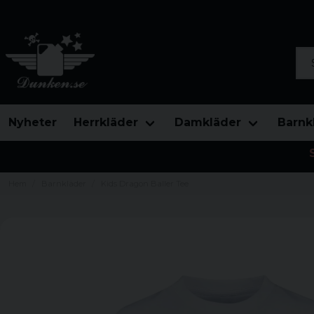
Sök
Nyheter
Herrkläder
Damkläder
Barnk
Hem
Barnkläder
Kids Dragon Baller Tee