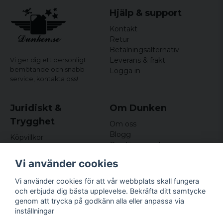
Hjälp & support
Kontakt
Retur
Betalningsalternativ
Leverans & frakt
Vi ger dig ett personligt
bemötande och snabb
Logga in
service,
kontakta oss!
Juridiskt &
Om Dunken
Trygghet
Om oss
Blogg
Köpvillkor
Omdömen och
Integritetspolicy (GDPR)
recensioner
Om cookies
Vi använder cookies
Nyhetsbrev
Kundklubb
Vi använder cookies för att vår webbplats skall fungera
och erbjuda dig bästa upplevelse. Bekräfta ditt samtycke
Företagsuppgifter
genom att trycka på godkänn alla eller anpassa via
Odd Sailor AB
inställningar
Hamnplan 8, 29495