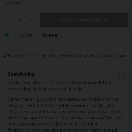
Läs mer
LÄGG I VARUKORGEN
-
+
22553F
Endast 59kr i frakt
Fri frakt över 800 kr
Öppet köp i 30 dagar
Beskrivning
Khaki canvasbälte 130 cm är ett funktionellt bälte
med tydligt militärinspirerad känsla.
Bältet har en grovvävd canvasstruktur i khaki och är
utrustat med ett svart metallspänne med slät yta.
Designen kännetecknas av den robusta canvasen, det
justerbara spännet och en svart avslutning på bältets
ände som ger extra hållbarhet. Den enkla
färgkombinationen gör bältet lätt att matcha med