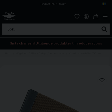
Endast 59kr i frakt
Fri frakt över 800 kr
Öppet köp i 30 dagar
Sök...
Sista chansen! Utgående produkter till reducerat pris
Hem
Högtider
Black friday
Accessoarer
Khaki canvasbälte 130 cm