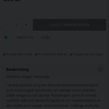
LÄGG I VARUKORGEN
-
+
SK8101G.60
Endast 59kr i frakt
Fri frakt över 800 kr
Öppet köp i 30 dagar
Beskrivning
Keltiska vargar halskedja.
I detta utsökta smycke förenas hantverksskicklighet
och mytologisk symbolik i en design som utstrålar
både elegans och styrka. Halskedjan, som är smidd i
rostfritt stål och delvis förgylld, är en manifestation av
den kraft som vargar representerar i många kulturer,