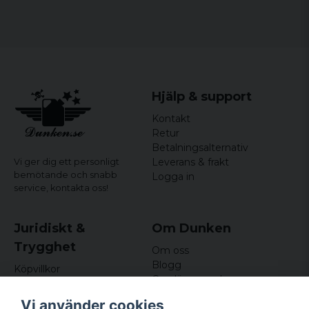
en markering av identitet och kraft i nuet.
Material: Rostfritt stål
Tjocklek kedja: 0,6 cm
Tjocklek ring: 0,4 cm
Hängsmycke köps separat
Hjälp & support
Kontakt
Retur
Betalningsalternativ
Leverans & frakt
Vi ger dig ett personligt
bemötande och snabb
Logga in
service,
kontakta oss!
Juridiskt &
Om Dunken
Trygghet
Om oss
Blogg
Köpvillkor
Omdömen och
Integritetspolicy (GDPR)
recensioner
Om cookies
Vi använder cookies
Nyhetsbrev