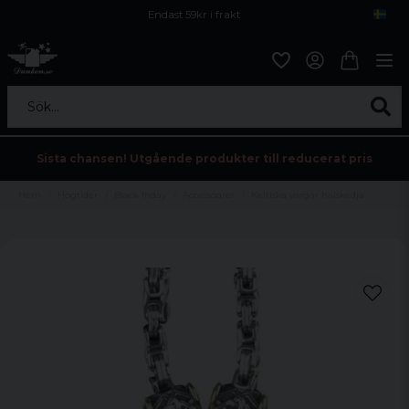
Endast 59kr i frakt
Fri frakt över 800 kr
Öppet köp i 30 dagar
Sök...
Sista chansen! Utgående produkter till reducerat pris
Hem
Högtider
Black friday
Accessoarer
Keltiska vargar halskedja