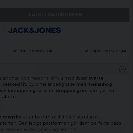
LÄGG I VARUKORGEN
Fri frakt över 800 kr
Öppet köp i 30 dagar
 avslappnad och modern känsla med dessa
svarta
 relaxed fit
. Byxorna är designade med
mellanhög
 och benöppning
samt en
droppad gren
som ger en
ssform.
h dragsko
sitter byxorna alltid på plats utan att
orten. Den lediga passformen gör dem perfekta både
et eller en avslappnad dag hemma.