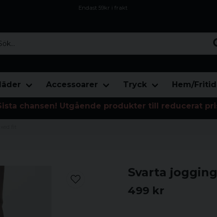
Endast 59kr i frakt
Fri frakt över 800 kr
Öppet köp i 30 dagar
...
läder
Accessoarer
Tryck
Hem/Fritid
Sista chansen! Utgående produkter till reducerat pri
xed fit
Svarta jogging
499 kr