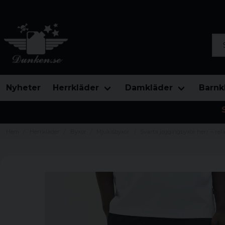
Sök
Nyheter
Herrkläder
Damkläder
Barnk
Hem
Herrkläder
Byxor
Mjukisbyxor
Svarta joggingbyxor herr – rela