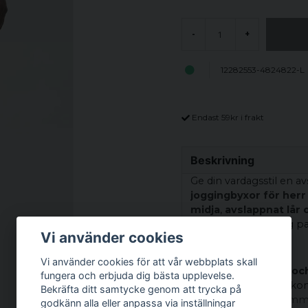
-
+
12282553-4824822-L
Endast 59kr i frakt
Beskrivning
Ge din vardagsstil en
joggingbyxor för herr i
midja
,
avslappnat lår
bekväm och trendig pa
Vi använder cookies
Komfort i fokus
Vi använder cookies för att vår webbplats skall
Med
resår i midjan oc
fungera och erbjuda dig bästa upplevelse.
kompromissa med komf
Bekräfta ditt samtycke genom att trycka på
för vardagsbruk, gymm
godkänn alla eller anpassa via inställningar