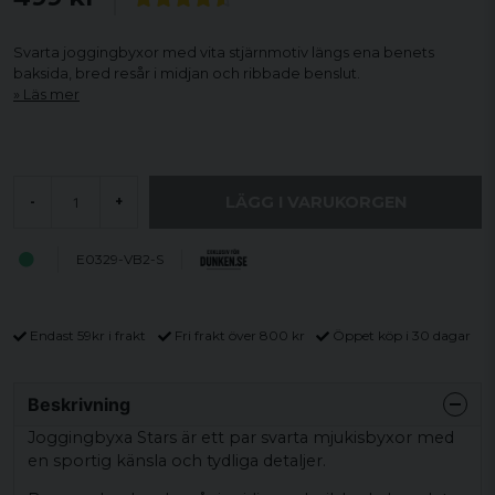
Svarta joggingbyxor med vita stjärnmotiv längs ena benets
baksida, bred resår i midjan och ribbade benslut.
Läs mer
LÄGG I VARUKORGEN
-
+
E0329-VB2-S
Endast 59kr i frakt
Fri frakt över 800 kr
Öppet köp i 30 dagar
Beskrivning
Joggingbyxa Stars är ett par svarta mjukisbyxor med
en sportig känsla och tydliga detaljer.