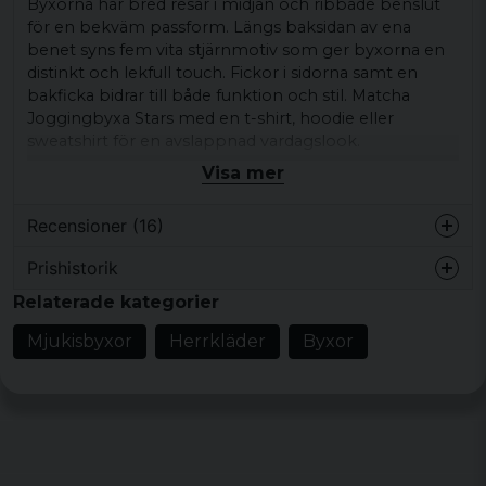
Byxorna har bred resår i midjan och ribbade benslut
för en bekväm passform. Längs baksidan av ena
benet syns fem vita stjärnmotiv som ger byxorna en
distinkt och lekfull touch. Fickor i sidorna samt en
bakficka bidrar till både funktion och stil. Matcha
Joggingbyxa Stars med en t-shirt, hoodie eller
sweatshirt för en avslappnad vardagslook.
Visa mer
Passar bra tillsammans med sneakers för lediga dagar
eller när du vill ha en bekväm outfit.
Recensioner (16)
Produkttyp:
Joggingbyxa
Prishistorik
Design/detaljer:
Svart färg, vita stjärnmotiv
för 4 år sedan
längs ena benets baksida, bred midjeresår,
Relaterade kategorier
ribbade benslut, fickor i sidorna, bakficka
Jan
Mjukisbyxor
Herrkläder
Byxor
för 4 år sedan
Stil/känsla:
Avslappnad vardagsstil
Perfekt
Färg:
Svart med vita detaljer
för 4 år sedan
Material:
65% bomull och 35% polyester
Trodde dom skulle vara lite mer åt det
Storlekar:
S, M, L, XL, XXL, 3XL, 4XL, 5XL
"pösiga" hållet men så var inte fallet... Men
behåller dom ändå då dom är