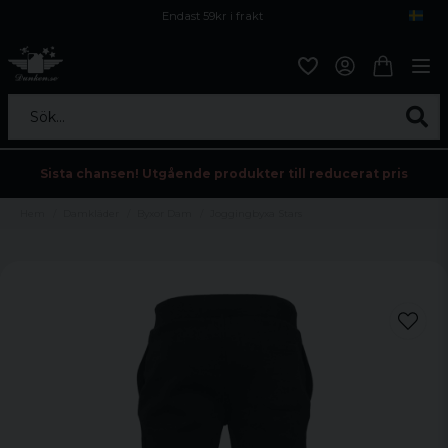
Endast 59kr i frakt
Fri frakt över 800 kr
Öppet köp i 30 dagar
Sök...
Sista chansen! Utgående produkter till reducerat pris
Hem
Damkläder
Byxor Dam
Joggingbyxa Stars