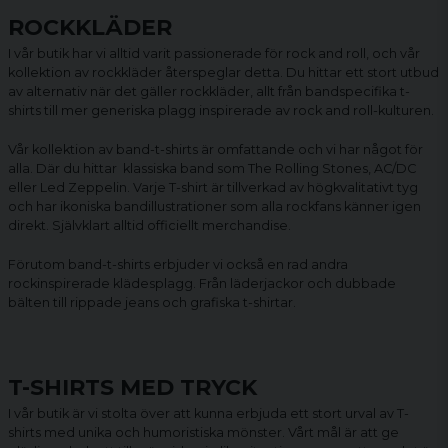
ROCKKLÄDER
I vår butik har vi alltid varit passionerade för rock and roll, och vår
kollektion av rockkläder återspeglar detta. Du hittar ett stort utbud
av alternativ när det gäller rockkläder, allt från bandspecifika t-
shirts till mer generiska plagg inspirerade av rock and roll-kulturen.
Vår kollektion av
band-t-shirts
är omfattande och vi har något för
alla. Där du hittar klassiska band som The Rolling Stones, AC/DC
eller Led Zeppelin. Varje T-shirt är tillverkad av högkvalitativt tyg
och har ikoniska bandillustrationer som alla rockfans känner igen
direkt. Självklart alltid officiellt merchandise.
Förutom band-t-shirts erbjuder vi också en rad andra
rockinspirerade klädesplagg. Från läderjackor och dubbade
bälten till rippade jeans och grafiska t-shirtar.
T-SHIRTS MED TRYCK
I vår butik är vi stolta över att kunna erbjuda ett stort urval av T-
shirts med unika och humoristiska mönster. Vårt mål är att ge