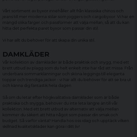
Vårt sortiment av byxor innehåller allt från klassiska chinos och
jeans till mer moderna stilar som joggers och
cargobyxor
. Vi har en
mängd olika färger och passformer att välja mellan, så att du kan
hitta det perfekta paret byxor som passar din stil.
Vi har allt du behöver för att skapa din unika stil.
DAMKLÄDER
Vår kollektion av damkläder är både praktisk och snygg, med ett
brett utbud av plagg som du helt enkelt inte har råd att missa. Från
underbara sommarklänningar och sköna
leggings
till eleganta
toppar och trendiga jackor - vi har allt du behöver för att se bra ut
och känna dig fantastik hela dagen.
Så om du letar efter högkvalitativa
damkläder
som är både
praktiska och snygga, behöver du inte leta längre än till vår
kollektion. Med ett brett utbud av alternativ att välja mellan
kommer du säkert att hitta något som passar din smak och
budget. Så varför vänta? Handla hos oss idag och upptäck vilken
skillnad kvalitetskläder kan göra i ditt liv!