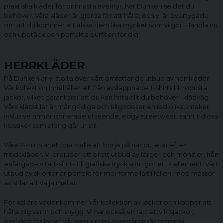
praktiska kläder för ditt nästa äventyr, har Dunken.se det du
behöver. Våra kläder är gjorda för att hålla, och vi är övertygade
om att du kommer att älska dem lika mycket som vi gör. Handla nu
och upptäck den perfekta outfiten för dig!
HERRKLÄDER
På Dunken är vi stolta över vårt omfattande utbud av herrkläder.
Vår kollektion innehåller allt från avslappnade
T-shirts
till robusta
jackor
, vilket garanterar att du kan hitta allt du behöver i klädväg.
Våra klädstilar är mångsidiga och tillgodoser en rad olika smaker,
inklusive arméinspirerade utseende, edgy streetwear, samt tidlösa
klassiker som aldrig går ur stil.
Våra T-shirts är ett bra ställe att börja på när du letar efter
fritidskläder. Vi erbjuder ett brett utbud av färger och mönster, från
enfärgade vita T-shirts till grafiska tryck som gör ett statement. Vårt
utbud av skjortor är perfekt för mer formella tillfällen, med massor
av stilar att välja mellan.
För kallare väder kommer vår kollektion av jackor och kappor att
hålla dig varm och snygg. Vi har också en rad lättviktsjackor,
perfekta för lager på lager under övergångssäsongerna.