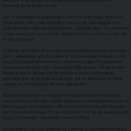
stilkänsla. Vi tycker att du ska känna dig både bekväm och
moderiktig i de kläder du bär.
Som e-handelsföretag började vi 2003 med att sälja t-shirts och
roliga prylar, men snart skiftade vi fokus till att sälja snygga och
praktiska kläder från olika klädmärken. Självklart säljer vi fortfarande
t-shirts med tryck, även om de idag bara utgör en liten mindre del
av vårt sortiment.
Vi strävar alltid efter att ta in de senaste modetrenderna samtidigt
som vi säkerställer att våra kläder är av god kvalitet. Många av våra
plagg har fantastiska funktioner, eftersom vi säljer mycket kläder
som har ett specifikt syfte, till exempel från armén. Många av våra
kläder är därför designade för att kunna bäras i tuffa miljöer
samtidigt som de är praktiska att bära. Att de dessutom är riktigt
snygga gör att aldrig blir fel med våra kläder.
På Dunken.se anser vi att kläder inte bara ska vara moderiktiga
utan också tjäna ett syfte. Därför erbjuder vi funktionskläder som är
både snygga och praktiska. I vårt sortiment hittar du allt från jackor
och byxor till klänningar och accessoarer. Vi vill att du ska känna dig
trygg och bekväm i våra kläder, oavsett tillfälle.
Så oavsett om du letar efter en ny outfit för en utekväll eller några