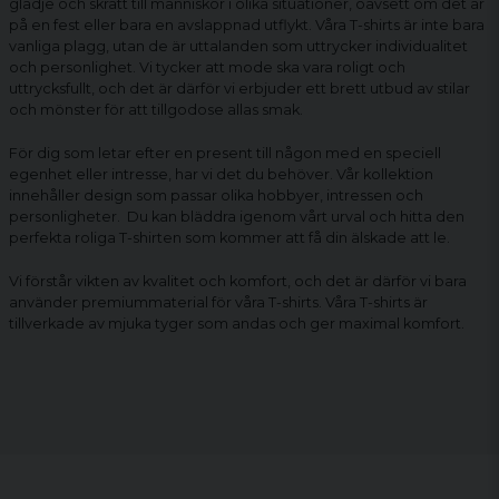
glädje och skratt till människor i olika situationer, oavsett om det är
på en fest eller bara en avslappnad utflykt. Våra T-shirts är inte bara
vanliga plagg, utan de är uttalanden som uttrycker individualitet
och personlighet. Vi tycker att mode ska vara roligt och
uttrycksfullt, och det är därför vi erbjuder ett brett utbud av stilar
och mönster för att tillgodose allas smak.
För dig som letar efter en present till någon med en speciell
egenhet eller intresse, har vi det du behöver. Vår kollektion
innehåller design som passar olika hobbyer, intressen och
personligheter. Du kan bläddra igenom vårt urval och hitta den
perfekta
roliga T-shirten
som kommer att få din älskade att le.
Vi förstår vikten av kvalitet och komfort, och det är därför vi bara
använder premiummaterial för våra T-shirts. Våra T-shirts är
tillverkade av mjuka tyger som andas och ger maximal komfort.