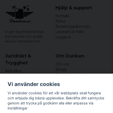
Hjälp & support
Kontakt
Retur
Betalningsalternativ
Leverans & frakt
Vi ger dig ett personligt
bemötande och snabb
Logga in
service,
kontakta oss!
Juridiskt &
Om Dunken
Trygghet
Om oss
Blogg
Köpvillkor
Omdömen och
Integritetspolicy (GDPR)
recensioner
Om cookies
Vi använder cookies
Nyhetsbrev
Kundklubb
Vi använder cookies för att vår webbplats skall fungera
och erbjuda dig bästa upplevelse. Bekräfta ditt samtycke
Företagsuppgifter
genom att trycka på godkänn alla eller anpassa via
Odd Sailor AB
inställningar
Hamnplan 8, 29495