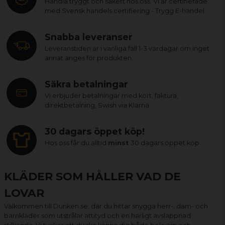
Handla tryggt och säkert hos oss. Vi är certifierade
med Svensk handels certifiering - Trygg E-handel.
Snabba leveranser
Leveranstiden är i vanliga fall 1-3 vardagar om inget
annat anges för produkten.
Säkra betalningar
Vi erbjuder betalningar med kort, faktura,
direktbetalning, Swish via Klarna.
30 dagars öppet köp!
Hos oss får du alltid
minst
30 dagars öppet köp.
KLÄDER SOM HÅLLER VAD DE
LOVAR
Välkommen till Dunken.se, där du hittar snygga herr-, dam- och
barnkläder som utstrålar attityd och en härligt avslappnad