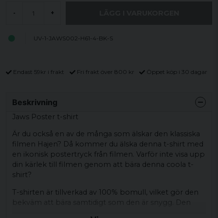
LÄGG I VARUKORGEN
-
+
UV-1-JAWS002-H61-4-BK-S
Endast 59kr i frakt
Fri frakt över 800 kr
Öppet köp i 30 dagar
Beskrivning
Jaws Poster t-shirt
Är du också en av de många som älskar den klassiska
filmen Hajen? Då kommer du älska denna t-shirt med
en ikonisk postertryck från filmen. Varför inte visa upp
din kärlek till filmen genom att bära denna coola t-
shirt?
T-shirten är tillverkad av 100% bomull, vilket gör den
bekväm att bära samtidigt som den är snygg. Den
passar perfekt till vardags eller för att addera lite retro-