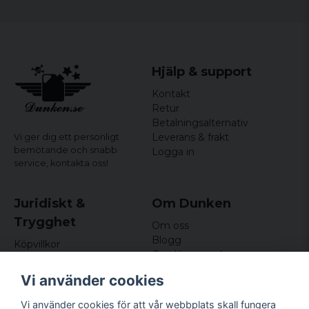
Hjälp & support
Kontakt
Retur
Betalningsalternativ
Leverans & frakt
Vi ger dig ett personligt
bemötande och snabb
Logga in
service,
kontakta oss!
Juridiskt &
Om Dunken
Trygghet
Om oss
Blogg
Köpvillkor
Omdömen och
Integritetspolicy (GDPR)
recensioner
Om cookies
Vi använder cookies
Nyhetsbrev
Kundklubb
Vi använder cookies för att vår webbplats skall fungera