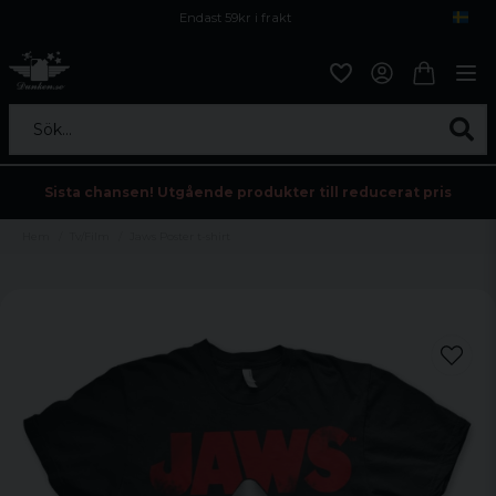
Endast 59kr i frakt
Fri frakt över 800 kr
Öppet köp i 30 dagar
Sök...
Sista chansen! Utgående produkter till reducerat pris
Hem
Tv/Film
Jaws Poster t-shirt