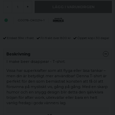
LÄGG I VARUKORGEN
-
+
G0078-OK0214-1
Endast 59kr i frakt
Fri frakt över 800 kr
Öppet köp i 30 dagar
Beskrivning
I make beer disappear - T-shirt.
Vissa har superkrafter som att flyga eller läsa tankar –
men din är betydligt mer användbar! Denna T-shirt är
perfekt för den som bemästrat konsten att få öl att
försvinna på mystiskt vis, gång på gång. Med en skarp
humor och en snygg design blir detta den självklara
tröjan för after work, utekvällar eller bara en helt
vanlig fredag i goda vänners lag.
En given present till kompisen som alltid är redo att