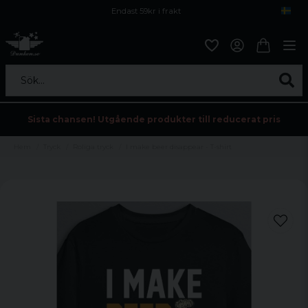
Endast 59kr i frakt
Fri frakt över 800 kr
Öppet köp i 30 dagar
Sök...
Sista chansen! Utgående produkter till reducerat pris
Hem
Tryck
Roliga tryck
I make beer disappear - T-shirt