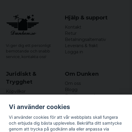
Kön: herr
Hjälp & support
Kontakt
Retur
Betalningsalternativ
Leverans & frakt
Vi ger dig ett personligt
bemötande och snabb
Logga in
service,
kontakta oss!
Juridiskt &
Om Dunken
Trygghet
Om oss
Blogg
Köpvillkor
Omdömen och
Integritetspolicy (GDPR)
recensioner
Om cookies
Vi använder cookies
Nyhetsbrev
Kundklubb
Vi använder cookies för att vår webbplats skall fungera
och erbjuda dig bästa upplevelse. Bekräfta ditt samtycke
Företagsuppgifter
genom att trycka på godkänn alla eller anpassa via