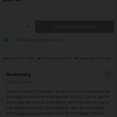
LÄGG I VARUKORGEN
-
+
DTR-1-SR022-DTF509-BR-S
Endast 59kr i frakt
Fri frakt över 800 kr
Öppet köp i 30 dagar
Beskrivning
HUGS T-Shirt
Steven Rhodes fortsätter att leverera sin signaturstil av
tvetydig retrocharm med denna "HUGS" T-shirt, där en
kram blir lite mer bokstavlig än vad man kan förvänta
sig. Iklädd i en varm chokladfärg, visar denna skjorta
en lycklig ung äventyrare som får en något oväntad