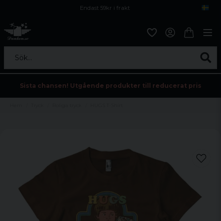
Endast 59kr i frakt
Fri frakt över 800 kr
Öppet köp i 30 dagar
Sök...
Sista chansen! Utgående produkter till reducerat pris
Hem
Tryck
Roliga tryck
HUGS T-Shirt