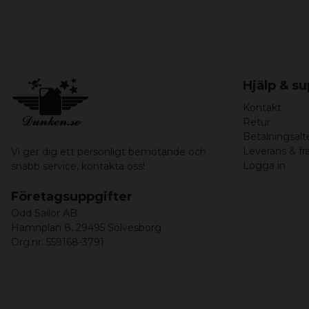
Hjälp & s
Kontakt
Retur
Betalningsalt
Leverans & fr
Vi ger dig ett personligt bemötande och
Logga in
snabb service,
kontakta oss!
Företagsuppgifter
Odd Sailor AB
Hamnplan 8, 29495 Sölvesborg
Org.nr: 559168-3791