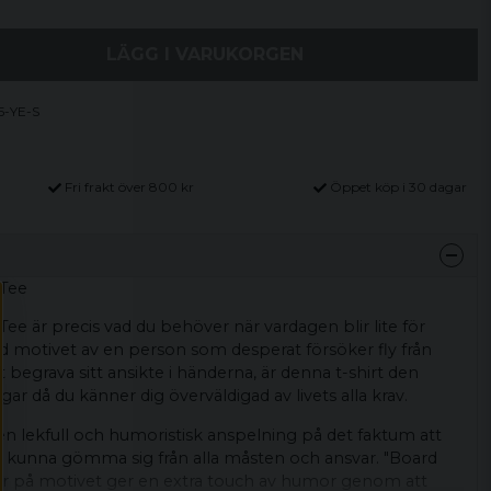
LÄGG I VARUKORGEN
5-YE-S
Fri frakt över 800 kr
Öppet köp i 30 dagar
 Tee
Tee är precis vad du behöver när vardagen blir lite för
d motivet av en person som desperat försöker fly från
begrava sitt ansikte i händerna, är denna t-shirt den
gar då du känner dig överväldigad av livets alla krav.
 en lekfull och humoristisk anspelning på det faktum att
 kunna gömma sig från alla måsten och ansvar. "Board
er på motivet ger en extra touch av humor genom att