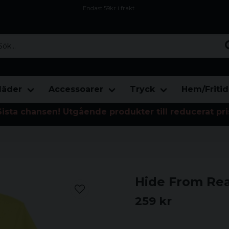
Endast 59kr i frakt
Fri frakt över 800 kr
Öppet köp i 30 dagar
...
läder
Accessoarer
Tryck
Hem/Fritid
Sista chansen! Utgående produkter till reducerat pri
Hide From Real
259 kr