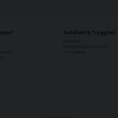
upport
Juridiskt & Trygghet
Köpvillkor
Integritetspolicy (GDPR)
ernativ
Om cookies
akt
Powered by Nyehandel AB