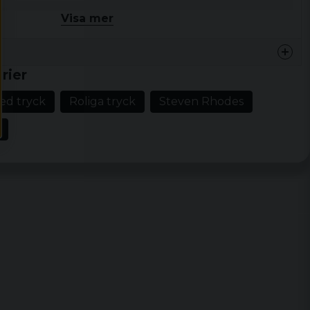
t kan ses som ett spel – ett spel som vi alla spelar ibland!
Visa mer
omull
erad merchandise
rier
ed tryck
Roliga tryck
Steven Rhodes