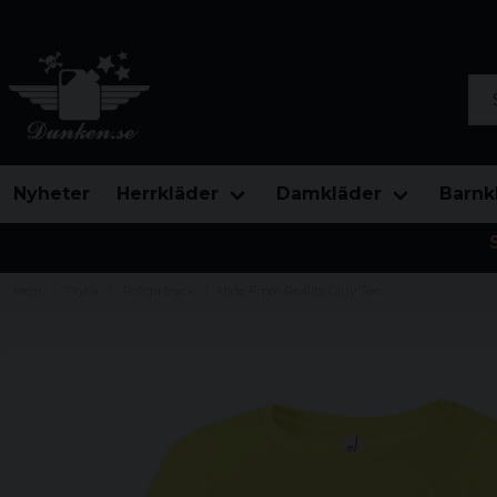
Sök
Nyheter
Herrkläder
Damkläder
Barnk
Hem
Tryck
Roliga tryck
Hide From Reality Girly Tee