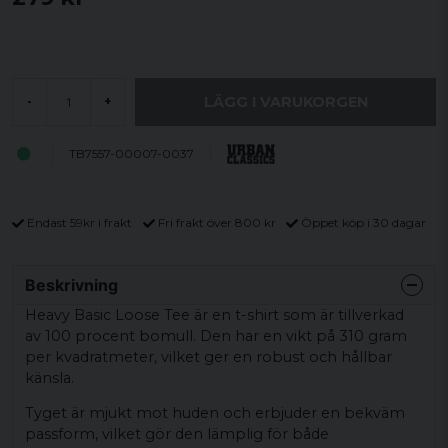
LÄGG I VARUKORGEN
-
+
TB7557-00007-0037
Endast 59kr i frakt
Fri frakt över 800 kr
Öppet köp i 30 dagar
Beskrivning
Heavy Basic Loose Tee är en t-shirt som är tillverkad
av 100 procent bomull. Den har en vikt på 310 gram
per kvadratmeter, vilket ger en robust och hållbar
känsla.
Tyget är mjukt mot huden och erbjuder en bekväm
passform, vilket gör den lämplig för både