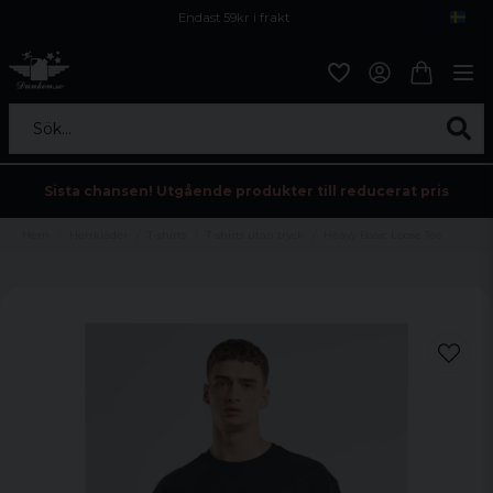
Endast 59kr i frakt
Fri frakt över 800 kr
Öppet köp i 30 dagar
Sök...
Sista chansen! Utgående produkter till reducerat pris
Hem
Herrkläder
T-shirts
T-shirts utan tryck
Heavy Basic Loose Tee