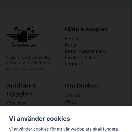
Hjälp & support
Kontakt
Retur
Betalningsalternativ
Leverans & frakt
Vi ger dig ett personligt
bemötande och snabb
Logga in
service,
kontakta oss!
Juridiskt &
Om Dunken
Trygghet
Om oss
Blogg
Köpvillkor
Omdömen och
Integritetspolicy (GDPR)
recensioner
Om cookies
Vi använder cookies
Nyhetsbrev
Kundklubb
Vi använder cookies för att vår webbplats skall fungera