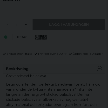
LÄGG I VARUKORGEN
-
+
TB5649
Endast 59kr i frakt
Fri frakt över 800 kr
Öppet köp i 30 dagar
Beskrivning
Grovt stickad balaclava
Letar du efter den perfekta balaclavan för att hålla dig
varm under de kyliga vintermånaderna? Titta inte
längre än denna grovt stickad balaclava! Denna
stickade balaclava är tillverkad av högkvalitativt
akrylmaterial och erbjuder överlägsen komfort och