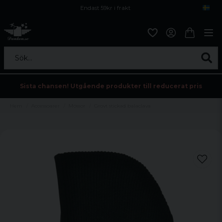
Endast 59kr i frakt
Fri frakt över 800 kr
Öppet köp i 30 dagar
Sök...
Sista chansen! Utgående produkter till reducerat pris
Hem
Accessoarer
Mössor
Grovt stickad balaclava