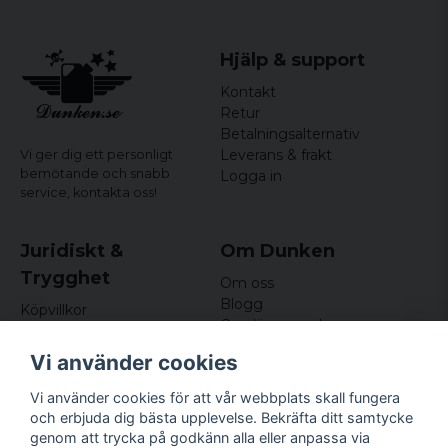
Material: 100% acryl
Hjälp & support
Kontakt
Retur
Betalningsalternativ
Leverans & frakt
Vi ger dig ett personligt
bemötande och snabb
Logga in
service,
kontakta oss!
Juridiskt &
Om Dunken
Trygghet
Om oss
Blogg
Köpvillkor
Omdömen och
Integritetspolicy (GDPR)
recensioner
Om cookies
Vi använder cookies
Nyhetsbrev
Kundklubb
Vi använder cookies för att vår webbplats skall fungera
och erbjuda dig bästa upplevelse. Bekräfta ditt samtycke
Företagsuppgifter
genom att trycka på godkänn alla eller anpassa via