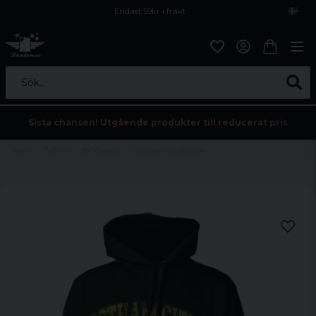
Endast 59kr i frakt
Fri frakt över 800 kr
Öppet köp i 30 dagar
Sök...
Sista chansen! Utgående produkter till reducerat pris
Hem
Tv/Film
DC Comics
Gotham City Hoodie