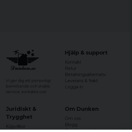
Officiellt licenserat merchandise
Hjälp & support
Kontakt
Retur
Betalningsalternativ
Leverans & frakt
Vi ger dig ett personligt
bemötande och snabb
Logga in
service,
kontakta oss!
Juridiskt &
Om Dunken
Trygghet
Om oss
Blogg
Köpvillkor
Omdömen och