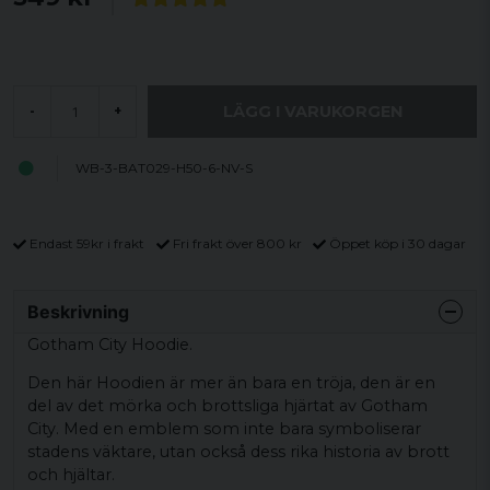
LÄGG I VARUKORGEN
-
+
WB-3-BAT029-H50-6-NV-S
Endast 59kr i frakt
Fri frakt över 800 kr
Öppet köp i 30 dagar
Beskrivning
Gotham City Hoodie.
Den här Hoodien är mer än bara en tröja, den är en
del av det mörka och brottsliga hjärtat av Gotham
City. Med en emblem som inte bara symboliserar
stadens väktare, utan också dess rika historia av brott
och hjältar.