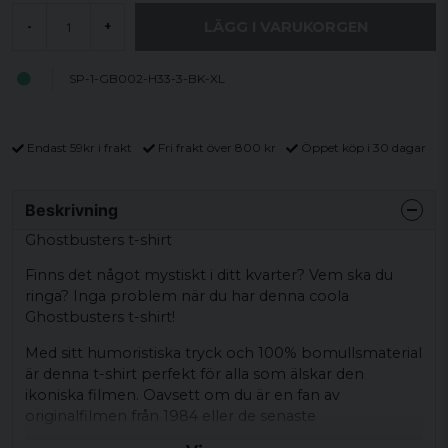
LÄGG I VARUKORGEN
-
+
SP-1-GB002-H33-3-BK-XL
Endast 59kr i frakt
Fri frakt över 800 kr
Öppet köp i 30 dagar
Beskrivning
Ghostbusters t-shirt
Finns det något mystiskt i ditt kvarter? Vem ska du
ringa? Inga problem när du har denna coola
Ghostbusters t-shirt!
Med sitt humoristiska tryck och 100% bomullsmaterial
är denna t-shirt perfekt för alla som älskar den
ikoniska filmen. Oavsett om du är en fan av
originalfilmen från 1984 eller de senaste
uppdateringarna, så kommer denna t-shirt att göra