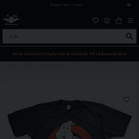
Endast 59kr i frakt
Fri frakt över 800 kr
Öppet köp i 30 dagar
Sök...
Sista chansen! Utgående produkter till reducerat pris
Hem
Tv/Film
Ghostbusters t-shirt