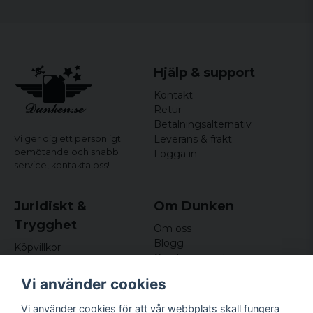
Hjälp & support
Kontakt
Retur
Betalningsalternativ
Leverans & frakt
Vi ger dig ett personligt
bemötande och snabb
Logga in
service,
kontakta oss!
Juridiskt &
Om Dunken
Trygghet
Om oss
Blogg
Köpvillkor
Omdömen och
Integritetspolicy (GDPR)
recensioner
Om cookies
Vi använder cookies
Nyhetsbrev
Kundklubb
Vi använder cookies för att vår webbplats skall fungera