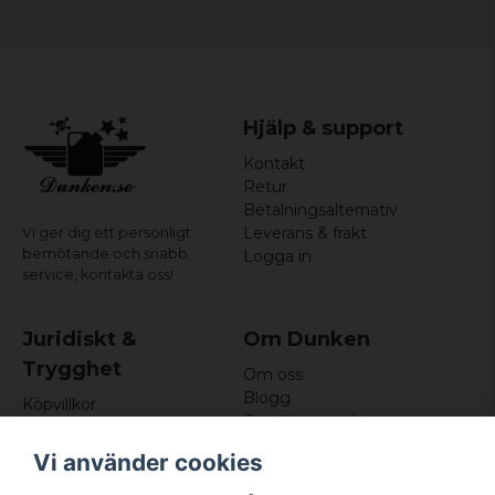
Hjälp & support
Kontakt
Retur
Betalningsalternativ
Leverans & frakt
Vi ger dig ett personligt
bemötande och snabb
Logga in
service,
kontakta oss!
Juridiskt &
Om Dunken
Trygghet
Om oss
Blogg
Köpvillkor
Omdömen och
Integritetspolicy (GDPR)
recensioner
Om cookies
Vi använder cookies
Nyhetsbrev
Kundklubb