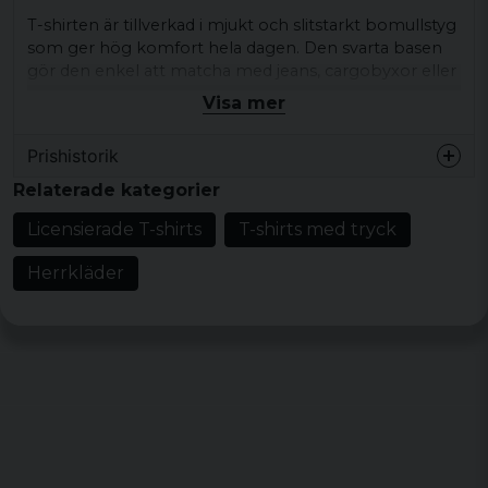
T-shirten är tillverkad i mjukt och slitstarkt bomullstyg
som ger hög komfort hela dagen. Den svarta basen
gör den enkel att matcha med jeans, cargobyxor eller
en hoodie, medan det färgstarka trycket blir en snygg
Visa mer
kontrast som drar blickarna till sig.
Prishistorik
Det här är ett måste för alla Ghostbusters-fans som
vill ha en unik Halloween-inspirerad look eller för dig
Relaterade kategorier
som älskar filmmerch med en twist.
Licensierade T-shirts
T-shirts med tryck
Egenskaper:
Herrkläder
Officiellt licensierad Ghostbusters t-shirt
Halloweeninspirerad logga med pumpa-design
Material: 100% bomull
Kategori: Herr / Unisex