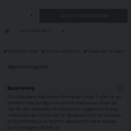
LÄGG I VARUKORGEN
-
+
SP-1-GB014-BK-S
Endast 59kr i frakt
Fri frakt över 800 kr
Öppet köp i 30 dagar
Storleksguide
Beskrivning
Ghostbusters Halloween Pumpkin Logo T-shirt är en
perfekt tröja för dig som vill fira Halloween med stil.
Här får den klassiska Ghostbusters-loggan en kuslig
makeover där symbolen är designad som en pumpa –
en kombination av humor, skräck och retro-känsla
som verkligen sticker ut.