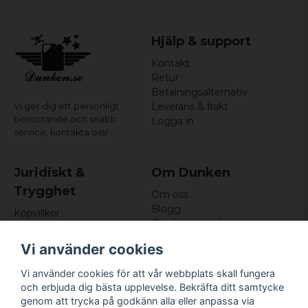
Hjälp & support
Kontakt
Retur
Betalningsalternativ
Leverans & frakt
Vi ger dig ett personligt
bemötande och snabb
Logga in
service,
kontakta oss!
Juridiskt &
Om Dunken
Trygghet
Om oss
Blogg
Köpvillkor
Omdömen och
Integritetspolicy (GDPR)
recensioner
Om cookies
Vi använder cookies
Nyhetsbrev
Kundklubb
Vi använder cookies för att vår webbplats skall fungera
och erbjuda dig bästa upplevelse. Bekräfta ditt samtycke
Företagsuppgifter
genom att trycka på godkänn alla eller anpassa via