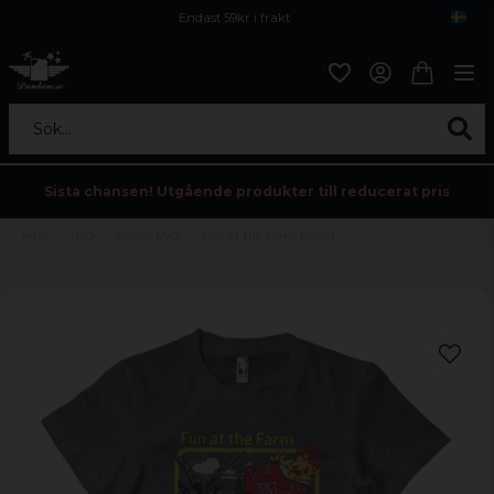
Endast 59kr i frakt
Fri frakt över 800 kr
Öppet köp i 30 dagar
Sök...
Sista chansen! Utgående produkter till reducerat pris
Hem
Tryck
Roliga tryck
Fun At The Farm T-Shirt