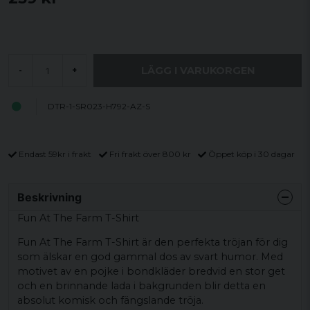
LÄGG I VARUKORGEN
-
+
DTR-1-SR023-H792-AZ-S
Endast 59kr i frakt
Fri frakt över 800 kr
Öppet köp i 30 dagar
Beskrivning
Fun At The Farm T-Shirt
Fun At The Farm T-Shirt är den perfekta tröjan för dig
som älskar en god gammal dos av svart humor. Med
motivet av en pojke i bondkläder bredvid en stor get
och en brinnande lada i bakgrunden blir detta en
absolut komisk och fängslande tröja.